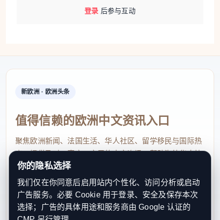
登录
后参与互动
新欧洲 · 欧洲头条
值得信赖的欧洲中文资讯入口
聚焦欧洲新闻、法国生活、华人社区、留学移民与国际热
点，提供及时、真实、实用的中文资讯，帮助海外华人快
你的隐私选择
速了解欧洲动态。
我们仅在你同意后启用站内个性化、访问分析或启动
contact@xinouzhou.com
广告服务。必要 Cookie 用于登录、安全及保存本次
服务支持、版权与合作：工作日优先处理站务、投稿与权
选择；广告的具体用途和服务商由 Google 认证的
利通知
CMP 另行管理。