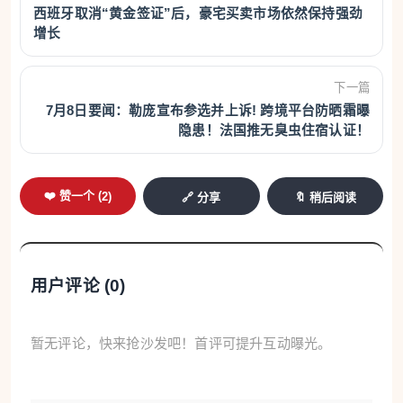
西班牙取消“黄金签证”后，豪宅买卖市场依然保持强劲
增长
下一篇
7月8日要闻：勒庞宣布参选并上诉! 跨境平台防晒霜曝
隐患！法国推无臭虫住宿认证！
❤️ 赞一个 (
2
)
🔗 分享
🔖 稍后阅读
用户评论 (
0
)
暂无评论，快来抢沙发吧！首评可提升互动曝光。