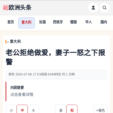
欧洲头条
首页
法国
西班牙
德国
华人
国内
意大利
意大利
老公拒绝做爱，妻子一怒之下报
警
2026-07-08 17:53
6949
约 1 分钟
内容提要
点击查看详情
小
中
大
紧
松
◐
暖色