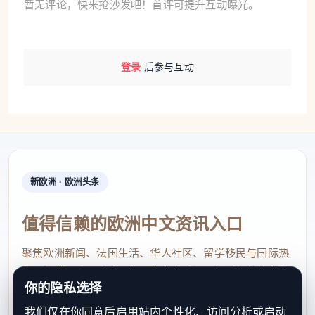
暂无评论，快来抢沙发吧！首评可提升互动曝光。
登录
后参与互动
新欧洲 · 欧洲头条
值得信赖的欧洲中文资讯入口
聚焦欧洲新闻、法国生活、华人社区、留学移民与国际热
点，提供及时、真实、实用的中文资讯，帮助海外华人快
你的隐私选择
速了解欧洲动态。
我们仅在你同意后启用站内个性化、访问分析或启动