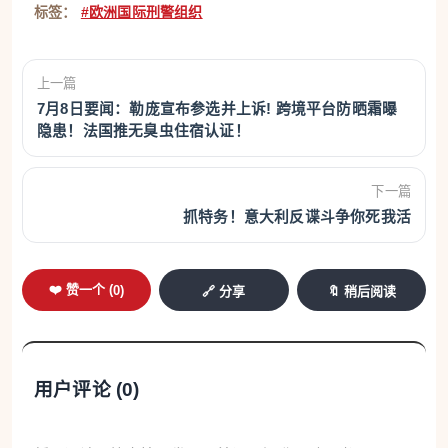
标签：
#欧洲国际刑警组织
上一篇
7月8日要闻：勒庞宣布参选并上诉! 跨境平台防晒霜曝
隐患！法国推无臭虫住宿认证！
下一篇
抓特务！意大利反谍斗争你死我活
❤️ 赞一个 (
0
)
🔗 分享
🔖 稍后阅读
用户评论 (
0
)