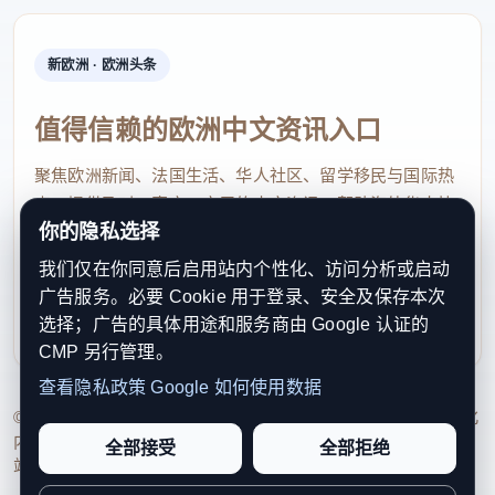
新欧洲 · 欧洲头条
值得信赖的欧洲中文资讯入口
聚焦欧洲新闻、法国生活、华人社区、留学移民与国际热
点，提供及时、真实、实用的中文资讯，帮助海外华人快
你的隐私选择
速了解欧洲动态。
我们仅在你同意后启用站内个性化、访问分析或启动
contact@xinouzhou.com
广告服务。必要 Cookie 用于登录、安全及保存本次
服务支持、版权与合作：工作日优先处理站务、投稿与权
选择；广告的具体用途和服务商由 Google 认证的
利通知
CMP 另行管理。
查看隐私政策
Google 如何使用数据
© 2026 新欧洲·欧洲头条. All Rights Reserved. 本网站持续优化
内容透明度、联系方式与用户权利说明，以提升品牌信任感和
全部接受
全部拒绝
站点完整度。