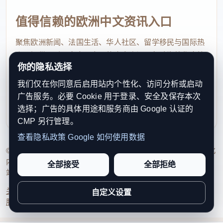
值得信赖的欧洲中文资讯入口
聚焦欧洲新闻、法国生活、华人社区、留学移民与国际热
点，提供及时、真实、实用的中文资讯，帮助海外华人快
你的隐私选择
速了解欧洲动态。
我们仅在你同意后启用站内个性化、访问分析或启动
contact@xinouzhou.com
广告服务。必要 Cookie 用于登录、安全及保存本次
服务支持、版权与合作：工作日优先处理站务、投稿与权
选择；广告的具体用途和服务商由 Google 认证的
利通知
CMP 另行管理。
查看隐私政策
Google 如何使用数据
© 2026 新欧洲·欧洲头条. All Rights Reserved. 本网站持续优化
内容透明度、联系方式与用户权利说明，以提升品牌信任感和
全部接受
全部拒绝
站点完整度。
关于我们
法律声明
编辑规范
日期归档
隐私政策
Cookie 设置
自定义设置
服务条款
联系我们