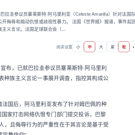
参议员塞莱斯特·阿马里利亚（Celeste Amarilla）针对法国
公开侮辱和煽动仇恨或歧视性暴力。 法国《世界报》报道，事件起
主义言论。法国足球联合会（...
阅读设置
小
中
大
紧
松
◐
日宣布，已就巴拉圭参议员塞莱斯特·阿马里利
姆巴佩发表种族主义言论一事展开调查，指控其构成公
敌法国后，阿马里利亚发布了针对姆巴佩的种
国国家打击网络仇恨专门部门提交投诉，巴黎
他人，且侮辱行为的严重性在于其言论是基于受