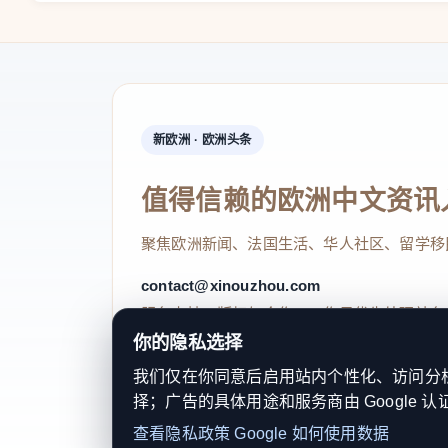
新欧洲 · 欧洲头条
值得信赖的欧洲中文资讯
聚焦欧洲新闻、法国生活、华人社区、留学移
contact@xinouzhou.com
服务支持、版权与合作：工作日优先处理站务
你的隐私选择
我们仅在你同意后启用站内个性化、访问分析或
择；广告的具体用途和服务商由 Google 认
© 2026 新欧洲·欧洲头条. All Rights 
查看隐私政策
Google 如何使用数据
关于我们
法律声明
编辑规范
日期归档
隐私政策
Coo