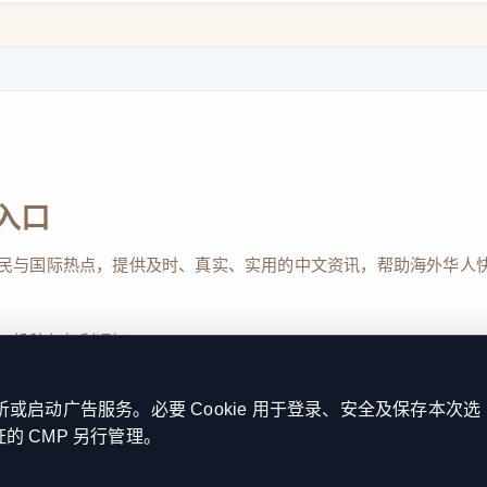
入口
民与国际热点，提供及时、真实、实用的中文资讯，帮助海外华人
、投稿与权利通知
启动广告服务。必要 Cookie 用于登录、安全及保存本次选
证的 CMP 另行管理。
Reserved. 本网站持续优化内容透明度、联系方式与用户权利说明，以提升
kie 设置
服务条款
联系我们