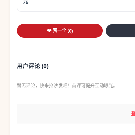
元
❤️ 赞一个 (
0
)
用户评论 (
0
)
暂无评论，快来抢沙发吧！首评可提升互动曝光。