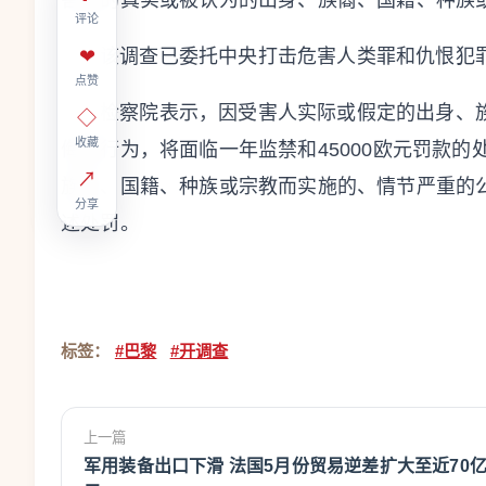
害者的真实或被认为的出身、族裔、国籍、种族或
评论
该调查已委托中央打击危害人类罪和仇恨犯罪
❤
点赞
检察院表示，因受害人实际或假定的出身、
◇
收藏
侮辱行为，将面临一年监禁和45000欧元罚款
↗
族裔、国籍、种族或宗教而实施的、情节严重的
分享
述处罚。
标签：
#巴黎
#开调查
上一篇
军用装备出口下滑 法国5月份贸易逆差扩大至近70