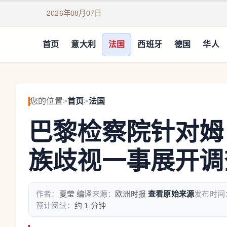
2026年08月07日
首页
意大利
法国
西班牙
德国
华人
您的位置
>
首页
>
法国
巴黎检察院针对姆
族歧视一事展开调
作者：
夏莹 编译
来源：
欧洲时报
查看原始来源
发布时间
预计阅读：
约 1 分钟