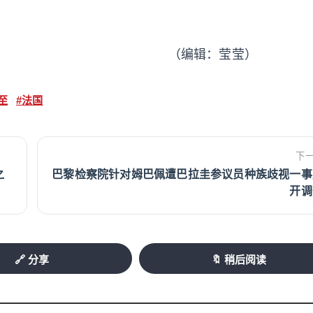
（编辑：莹莹）
至
#法国
下
之
巴黎检察院针对姆巴佩遭巴拉圭参议员种族歧视一事
开调
🔗 分享
🔖 稍后阅读