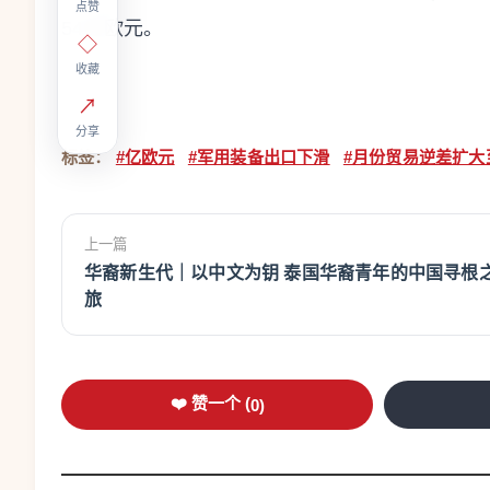
点赞
54亿欧元。
◇
收藏
↗
分享
标签：
#亿欧元
#军用装备出口下滑
#月份贸易逆差扩大
上一篇
华裔新生代｜以中文为钥 泰国华裔青年的中国寻根
旅
❤️ 赞一个 (
0
)