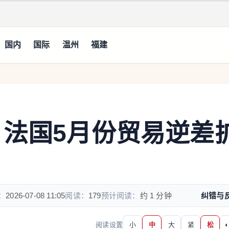
国内
国际
温州
福建
 法国5月份贸易逆差
：
2026-07-08 11:05
阅读：
179
预计阅读：
约 1 分钟
纠错与
阅读设置
小
中
大
紧
松
◐