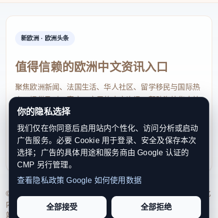
新欧洲 · 欧洲头条
值得信赖的欧洲中文资讯入口
聚焦欧洲新闻、法国生活、华人社区、留学移民与国际热
点，提供及时、真实、实用的中文资讯，帮助海外华人快
你的隐私选择
速了解欧洲动态。
我们仅在你同意后启用站内个性化、访问分析或启动
contact@xinouzhou.com
广告服务。必要 Cookie 用于登录、安全及保存本次
服务支持、版权与合作：工作日优先处理站务、投稿与权
选择；广告的具体用途和服务商由 Google 认证的
利通知
CMP 另行管理。
查看隐私政策
Google 如何使用数据
© 2026 新欧洲·欧洲头条. All Rights Reserved. 本网站持续优化
内容透明度、联系方式与用户权利说明，以提升品牌信任感和
全部接受
全部拒绝
站点完整度。