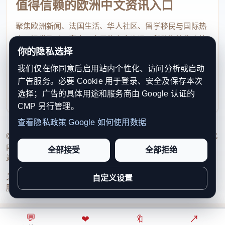
值得信赖的欧洲中文资讯入口
聚焦欧洲新闻、法国生活、华人社区、留学移民与国际热
点，提供及时、真实、实用的中文资讯，帮助海外华人快
你的隐私选择
速了解欧洲动态。
我们仅在你同意后启用站内个性化、访问分析或启动
contact@xinouzhou.com
广告服务。必要 Cookie 用于登录、安全及保存本次
服务支持、版权与合作：工作日优先处理站务、投稿与权
选择；广告的具体用途和服务商由 Google 认证的
利通知
CMP 另行管理。
查看隐私政策
Google 如何使用数据
© 2026 新欧洲·欧洲头条. All Rights Reserved. 本网站持续优化
内容透明度、联系方式与用户权利说明，以提升品牌信任感和
全部接受
全部拒绝
站点完整度。
关于我们
法律声明
编辑规范
日期归档
隐私政策
Cookie 设置
自定义设置
服务条款
联系我们
💬
⌂
◎
❤
↗
🔖
↗
○