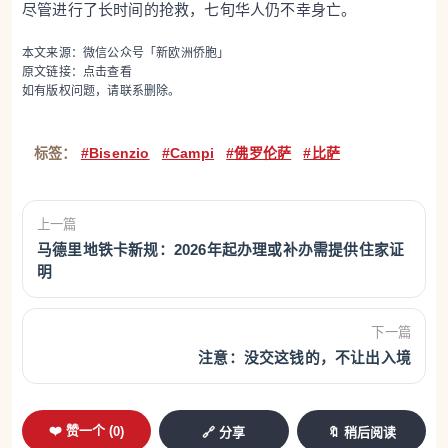
尽管进行了长时间的抢救，七旬华人仍不幸身亡。
本文来源：微信公众号「新欧洲侨胞」
原文链接：
点击查看
如有版权问题，请联系删除。
标签：
#Bisenzio
#Campi
#佛罗伦萨
#比萨
上一篇
马德里地铁卡新规：2026年起办理或补办需提供住家证
明
下一篇
注意：没交这钱的，不让出入境
❤️ 赞一个 (
0
)
🔗 分享
🔖 稍后阅读