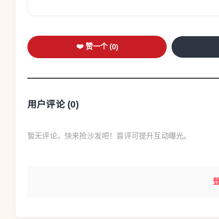
❤️ 赞一个 (
0
)
用户评论 (
0
)
暂无评论，快来抢沙发吧！首评可提升互动曝光。