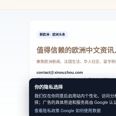
新欧洲 · 欧洲头条
值得信赖的欧洲中文资讯
聚焦欧洲新闻、法国生活、华人社区、留学移
contact@xinouzhou.com
服务支持、版权与合作：工作日优先处理站务
你的隐私选择
我们仅在你同意后启用站内个性化、访问分析或
择；广告的具体用途和服务商由 Google 认
© 2026 新欧洲·欧洲头条. All Rights 
查看隐私政策
Google 如何使用数据
关于我们
法律声明
编辑规范
日期归档
隐私政策
Coo