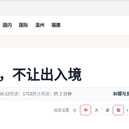
国内
国际
温州
福建
，不让出入境
16:12
阅读：
1723
预计阅读：
约 2 分钟
纠错与
阅读设置
小
中
大
紧
松
◐