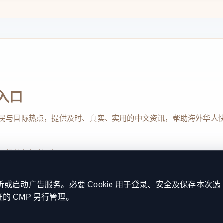
入口
民与国际热点，提供及时、真实、实用的中文资讯，帮助海外华人
、投稿与权利通知
启动广告服务。必要 Cookie 用于登录、安全及保存本次选
证的 CMP 另行管理。
Reserved. 本网站持续优化内容透明度、联系方式与用户权利说明，以提升
kie 设置
服务条款
联系我们