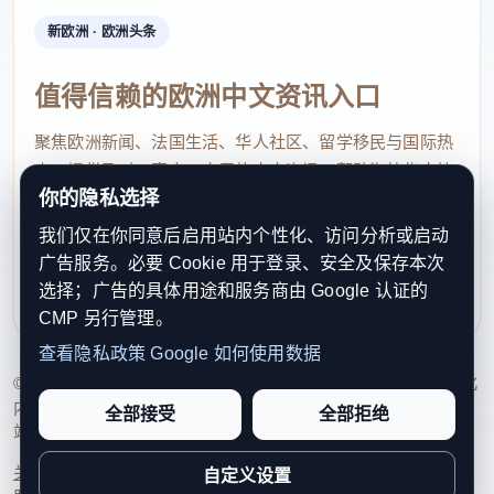
新欧洲 · 欧洲头条
值得信赖的欧洲中文资讯入口
聚焦欧洲新闻、法国生活、华人社区、留学移民与国际热
点，提供及时、真实、实用的中文资讯，帮助海外华人快
你的隐私选择
速了解欧洲动态。
我们仅在你同意后启用站内个性化、访问分析或启动
contact@xinouzhou.com
广告服务。必要 Cookie 用于登录、安全及保存本次
服务支持、版权与合作：工作日优先处理站务、投稿与权
选择；广告的具体用途和服务商由 Google 认证的
利通知
CMP 另行管理。
查看隐私政策
Google 如何使用数据
© 2026 新欧洲·欧洲头条. All Rights Reserved. 本网站持续优化
内容透明度、联系方式与用户权利说明，以提升品牌信任感和
全部接受
全部拒绝
站点完整度。
关于我们
法律声明
编辑规范
日期归档
隐私政策
Cookie 设置
自定义设置