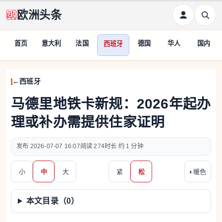
欧洲头条
首页
意大利
法国
德国
华人
国内
西班牙
西班牙
马德里地铁卡新规：2026年起办
理或补办需提供住家证明
2026-07-07 16:07
274
约 1 分钟
小
中
大
紧
松
◐
暖色
本文目录（
0
）