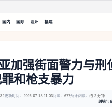
国内
国际
温州
福建
亚加强街面警力与刑
犯罪和枪支暴力
:32
更新时间：
2026-07-18 21:03
阅读：
677
预计阅读：
约 2 分钟
纠错与