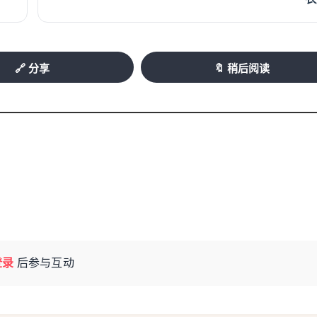
🔗 分享
🔖 稍后阅读
登录
后参与互动