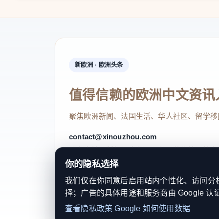
新欧洲 · 欧洲头条
值得信赖的欧洲中文资讯
聚焦欧洲新闻、法国生活、华人社区、留学移
contact@xinouzhou.com
服务支持、版权与合作：工作日优先处理站务
你的隐私选择
我们仅在你同意后启用站内个性化、访问分析或
择；广告的具体用途和服务商由 Google 认
© 2026 新欧洲·欧洲头条. All Rights 
查看隐私政策
Google 如何使用数据
关于我们
法律声明
编辑规范
日期归档
隐私政策
Coo