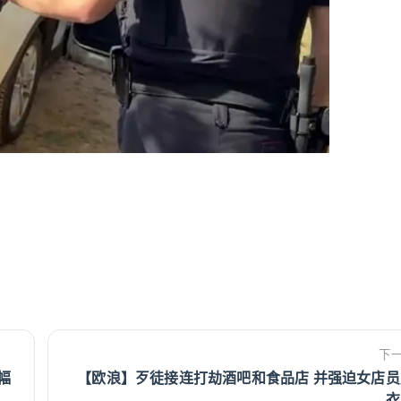
下
幅
【欧浪】歹徒接连打劫酒吧和食品店 并强迫女店员脱
衣