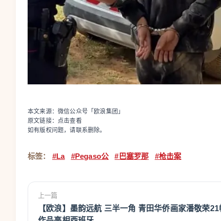
本文来源：微信公众号「欧浪集团」
原文链接：
点击查看
如有版权问题，请联系删除。
标签：
#La
#Pegaso公
#巴塞罗那
#枪击案
上一篇
【欧浪】墨韵远航 三半一角 青田华侨画家潘敬荣21
作品亮相西班牙