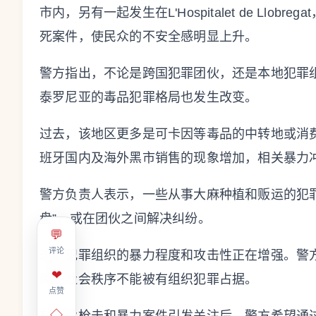
市内，另有一起发生在L'Hospitalet de Llob
死案件，使民众的不安全感明显上升。
警方指出，不论是跨国犯罪团伙，还是本地犯罪
泰罗尼亚的毒品犯罪格局也发生改变。
过去，该地区更多是可卡因等毒品的中转地或消
班牙国内及海外黑市销售的现象增加，相关暴力
警方负责人表示，一些从事大麻种植和贩运的犯
盘”，或在团伙之间解决纠纷。
💬
评论
这类犯罪组织的暴力程度和攻击性正在增强。警
❤
间和社会秩序不能被有组织犯罪占据。
点赞
◇