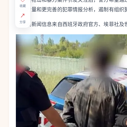
在连续枪击和暴力案件引发关注后，警方希望通
收藏
刑侦力量和更完善的犯罪情报分析，遏制有组织
↗
分享
（欧浪新闻信息来自西班牙政府官方、埃菲社及