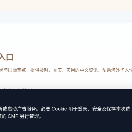
入口
民与国际热点，提供及时、真实、实用的中文资讯，帮助海外华人
、投稿与权利通知
启动广告服务。必要 Cookie 用于登录、安全及保存本次选
证的 CMP 另行管理。
Reserved. 本网站持续优化内容透明度、联系方式与用户权利说明，以提升
kie 设置
服务条款
联系我们