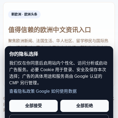
新欧洲 · 欧洲头条
值得信赖的欧洲中文资讯入口
聚焦欧洲新闻、法国生活、华人社区、留学移民与国际热
点，提供及时、真实、实用的中文资讯，帮助海外华人快
你的隐私选择
速了解欧洲动态。
我们仅在你同意后启用站内个性化、访问分析或启动
contact@xinouzhou.com
广告服务。必要 Cookie 用于登录、安全及保存本次
服务支持、版权与合作：工作日优先处理站务、投稿与权
选择；广告的具体用途和服务商由 Google 认证的
利通知
CMP 另行管理。
查看隐私政策
Google 如何使用数据
© 2026 新欧洲·欧洲头条. All Rights Reserved. 本网站持续优化
内容透明度、联系方式与用户权利说明，以提升品牌信任感和
全部接受
全部拒绝
站点完整度。