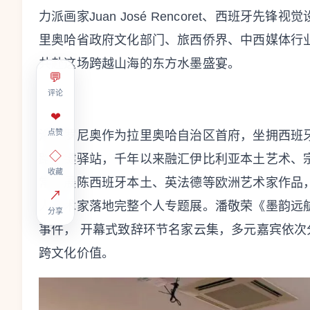
力派画家Juan José Rencoret、西班牙
里奥哈省政府文化部门、旅西侨界、中西媒体行
共赴这场跨越山海的东方水墨盛宴。
💬
评论
❤
点赞
洛格罗尼奥作为拉里奥哈自治区首府，坐拥西班
◇
路关键驿站，千年以来融汇伊比利亚本土艺术、
收藏
常年展陈西班牙本土、英法德等欧洲艺术家作品
↗
人艺术家落地完整个人专题展。潘敬荣《墨韵远
分享
事件， 开幕式致辞环节名家云集，多元嘉宾依
跨文化价值。