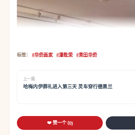
标签：
#华侨画家
#潘敬荣
#青田华侨
上一篇
哈梅内伊葬礼进入第三天 灵车穿行德黑兰
❤️ 赞一个 (
0
)