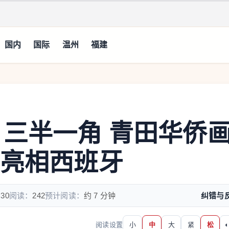
国内
国际
温州
福建
 三半一角 青田华侨
品亮相西班牙
:30
阅读：
242
预计阅读：
约 7 分钟
纠错与
阅读设置
小
中
大
紧
松
◐