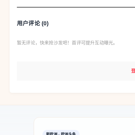
用户评论 (
0
)
潘敬荣扎根西班牙数三十年，他和妻子叶爱春早
名飞雪酒楼经营了三十年，所提供的菜品样式高
暂无评论，快来抢沙发吧！首评可提升互动曝光。
典菜式为主。经营数年后，他们大胆突破传统模
饮格局。“他希望把祖母和母亲传承的地道家常菜
耕本土、还原中华传统风味的转变，也收获了广
后，他们餐厅几乎座无虚席、天天爆满，”。他
蕴，不妨从一顿地道的传统美食和文化开始。美
温暖的载体。”
妻子叶爱春担任‌西班牙西中友好合作协会常务主
新欧洲 · 欧洲头条