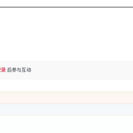
年远赴当地深耕餐饮的亚洲从业者，把一家命
度同质化，多以春卷、杏仁鸡、什锦炒饭等经
式，着手推出家乡地道传统菜式，打破固有餐
，展示给当地食客，”妻子叶爱春说道。这份深
登录
后参与互动
大食客的认可与喜爱。“每年二月中国新年前
们终认为，想要读懂一个国家、一座地域的底
食滋养身心、文化浸润心灵，也是文化交流最
席团副主席‌，致力于推动中西两国的友好合作