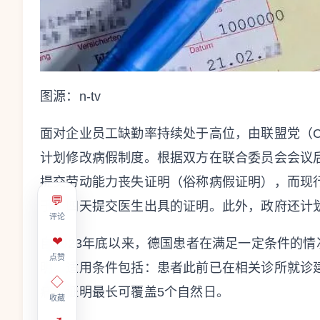
图源：n-tv
面对企业员工缺勤率持续处于高位，由联盟党（CD
计划修改病假制度。根据双方在联合委员会会议
提交劳动能力丧失证明（俗称病假证明），而现
💬
于第四天提交医生出具的证明。此外，政府还计
评论
❤
自2023年底以来，德国患者在满足一定条件的
点赞
明。适用条件包括：患者此前已在相关诊所就诊
◇
病假证明最长可覆盖5个自然日。
收藏