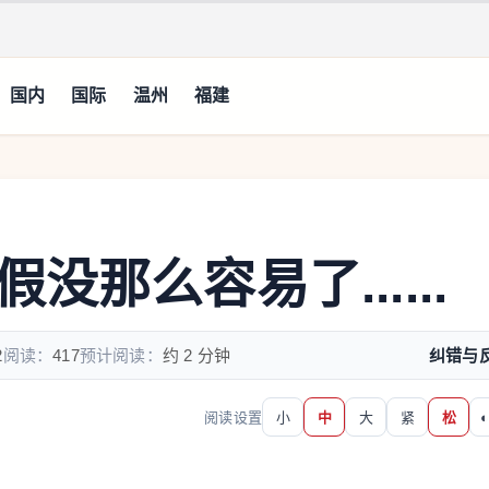
国内
国际
温州
福建
那么容易了......
2
阅读：
417
预计阅读：
约 2 分钟
纠错与
阅读设置
小
中
大
紧
松
◐