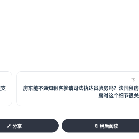
下
键支
房东能不通知租客就请司法执达员验房吗？法国租房
房时这个细节很关
🔗 分享
🔖 稍后阅读