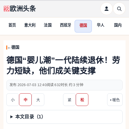
欧洲头条
首页
意大利
法国
西班牙
华人
国内
德国
德国
德国“婴儿潮”一代陆续退休！劳
力短缺，他们成关键支撑
2026-07-03 12:40
632
约 3 分钟
小
中
大
紧
松
◐
暖色
本文目录（
1
）