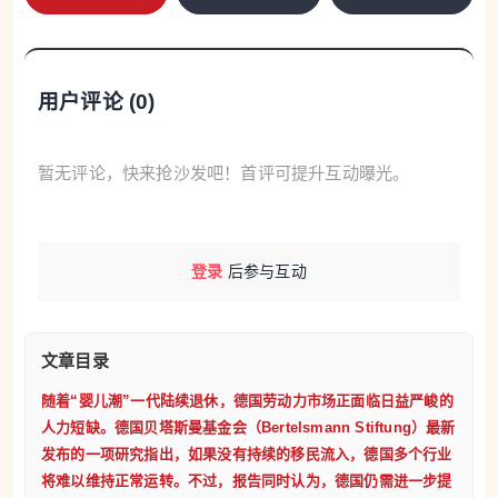
国劳动力市场中的比重也持续提升。不过，研究认为，
外国劳动者目前仍不足以完全填补德国劳动者退休带来
的岗位空缺，只能在一定程度上缓解劳动力流失造成的
用户评论 (
0
)
压力。
贝塔斯曼基金会劳动力市场专家、该研究作者之
一托比亚斯·奥特曼（Tobias Ortmann）表示，数据显
暂无评论，快来抢沙发吧！首评可提升互动曝光。
示，如果没有规模可观的移民流入，德国许多行业都将
陷入用工困难。尽管部分行业正在裁员，但德国目前仍
有超过100万个职位空缺。如果希望维持德国经济和社会
登录
后参与互动
的繁荣，就必须进一步改善移民融入劳动力市场的条
件。
报告指出，目前外国人的就业率仍明显低于德国公
文章目录
民，这一差距在来自难民来源国的人群中尤为突出。数
据显示，难民来源国移民的正式就业率仅为44%，若将
随着“婴儿潮”一代陆续退休，德国劳动力市场正面临日益严峻的
人力短缺。德国贝塔斯曼基金会（Bertelsmann Stiftung）最新
兼职和低收入就业计算在内，就业率为50.5%；相比之
发布的一项研究指出，如果没有持续的移民流入，德国多个行业
下，来自欧盟其他成员国的外国人就业率分别达到59.1%
将难以维持正常运转。不过，报告同时认为，德国仍需进一步提