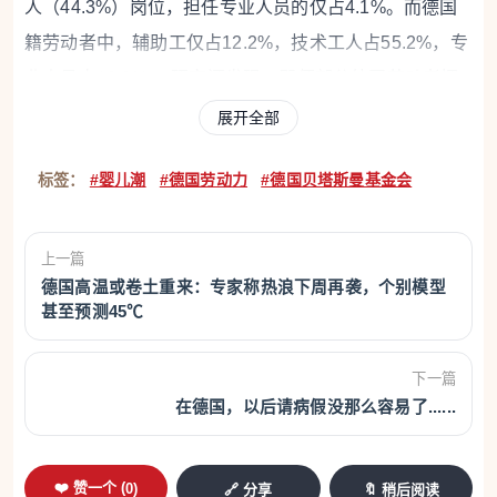
人（44.3%）岗位，担任专业人员的仅占4.1%。而德国
籍劳动者中，辅助工仅占12.2%，技术工人占55.2%，专
业人员占16.6%。
研究还发现，即便部分外国劳动者拥
有较高学历，并且其学历已获得德国官方认可，他们仍
展开全部
更容易从事低于自身资历水平的工作；相反，德国本国
标签：
#婴儿潮
#德国劳动力
#德国贝塔斯曼基金会
劳动者则更容易获得高于自身资历要求的岗位。报告认
为，这一现象背后既有语言障碍，也存在就业歧视等多
方面因素。
目前，德国就业人口中约17%拥有外国国
上一篇
德国高温或卷土重来：专家称热浪下周再袭，个别模型
籍。从行业来看，外国劳动者占比最高的是清洁服务行
甚至预测45℃
业，占47.5%；其次是食品生产和食品加工行业，占
43.7%，其中很大一部分来自肉类加工行业。旅游、酒店
下一篇
和餐饮行业中，外国劳动者占比达到36.3%；建筑行业占
在德国，以后请病假没那么容易了......
33.6%；护理行业则为20.6%。
近年来，德国籍劳动者
数量持续下降，而外国籍劳动者人数不断增加，其在德
❤️ 赞一个 (
0
)
🔗 分享
🔖 稍后阅读