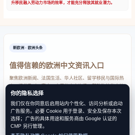
和63.3%，德国公民则分别为65.8%和71.1%。
值得注意
升移民融入劳动力市场的效率，才能充分释放其就业潜力。
的是，难民群体内部还存在明显的性别差异。数据显
示，在抵达德国九年后，18岁至64岁的男性难民中，有
76%已实现正式就业或从事低收入工作，这一比例甚至
高于德国平均水平；而女性难民同期就业率仅为35%。
新欧洲 · 欧洲头条
研究认为，这意味着女性难民拥有巨大的就业潜力。此
外，那些拥有专业技能却只能从事辅助性岗位的外国劳
值得信赖的欧洲中文资讯入口
动者，同样存在较大的职业发展空间。
为充分释放这些
聚焦欧洲新闻、法国生活、华人社区、留学移民与国际热
潜力，研究建议德国进一步完善移民融入政策，包括稳
点，提供及时、真实、实用的中文资讯，帮助海外华人快
定投入语言培训，将语言学习与职业技能培训、儿童照
你的隐私选择
速了解欧洲动态。
护服务相结合，并提供在职学习机会。同时，报告还批
我们仅在你同意后启用站内个性化、访问分析或启动
contact@xinouzhou.com
评德国对外国学历和职业资格认证程序过于繁琐，认为
广告服务。必要 Cookie 用于登录、安全及保存本次
服务支持、版权与合作：工作日优先处理站务、投稿与权
这也是限制高技能移民充分发挥作用的重要障碍。
选择；广告的具体用途和服务商由 Google 认证的
利通知
CMP 另行管理。