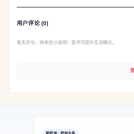
房东往往需要先垫付全部费用，之后再尝试向租
对房东来说，最重要的一点是：不要因为着急扣
用户评论 (
0
)
中，手续是否规范往往非常关键。只要涉及司法
点，这几个步骤最好一个都不要少。
暂无评论，快来抢沙发吧！首评可提升互动曝光。
对租客来说，也要注意：收到这类挂号信后不要
到场，司法执达员仍然可以完成验房，相关记录
简单来说，房东可以请司法执达员验房，但不能
而是法律程序的一部分。
原文链接：
https://www.faguoshenghuo.com/wenzhang/1857/fa
yuan-yan-fang-ma-fa-guo-zu-fang-tui-fang-shi-zhe-ge-xi-jie
新欧洲 · 欧洲头条