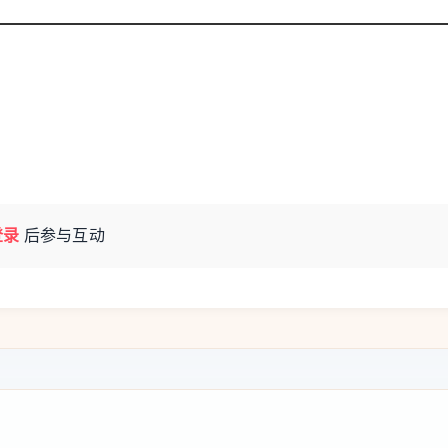
客追偿一半。
押金或保留证据，就忽视程序。法国租房纠纷
执达员验房，提前7天、挂号信、明确时间地
置之不理。如果房东程序合法，而租客自己不
日后可能被用于押金扣除或损坏赔偿纠纷。
登录
后参与互动
绕过租客。提前正式通知，不只是礼貌问题，
ng-dong-neng-bu-tong-zhi-zu-ke-jiu-qing-si-fa-zhi-da-
-hen-guan-jian