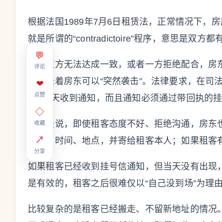
根据法国1989年7月6日租赁法，正常情况下
就是所谓的“contradictoire”程序，意思是
💬
如果双方无法达成一致，或者一方拒绝配合，房
评论
不意味着房东可以“突然袭击”。法律要求，在司
❤
点赞
提前7天收到通知，而且通知必须通过带回执的
◇
也就是说，即使租客态度不好、拒绝沟通，房东
收藏
↗
日期、时间、地点，并寄给租客本人；如果租客
分享
如果租客已经收到挂号信通知，但当天没有出现
是有效的，租客之后很难仅以“自己没到场”为理
比较复杂的是租客已经搬走、不留新地址的情况