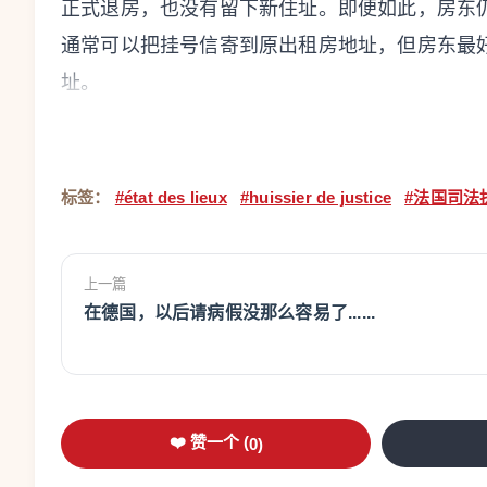
正式退房，也没有留下新住址。即便如此，房东
通常可以把挂号信寄到原出租房地址，但房东最
址。
真正容易出问题的是另一种情况：房东在退房当
达员来记录，却没有提前7天用挂号信通知租客
标签：
#état des lieux
#huissier de justice
#法国司法
它不一定等同于法律意义上的正式房屋状况清单
法院提出异议，房东也可能失去一项重要证据。
上一篇
当然，司法执达员也可以做另一类文件：单方面 c
在德国，以后请病假没那么容易了......
这类文件可以在诉讼中使用，但证明力通常不如依法通知双
费用方面，如果司法执达员依法介入制作房屋状
半。法国商业法典规定，相关费用按住房面积计算：5
❤️ 赞一个 (
0
)
平方米为128.95欧元；150平方米以上为193