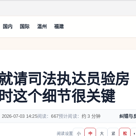
国内
国际
温州
福建
就请司法执达员验房
时这个细节很关键
：
2026-07-03 14:25
阅读：
667
预计阅读：
约 3 分钟
纠错与
阅读设置
小
中
大
紧
松
◐