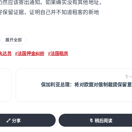
仍然应该寄出通知。如果确实没有其他地址，
好保留证据，证明自己并不知道租客的新地
天发现房子有损坏，于是马上打电话请司法执
展开全部
。这样的文件虽然可能作为单方面记录提交，但
执达员
#法国押金纠纷
#法国租房
。若后续因为押金扣款发生争议，租客可以向
下
onstat，也就是由房东单独委托的现场记录。
保加利亚总理：将对欧盟对俄制裁提保留意
方后完成的正式 état des lieux。
况清单，原则上费用由房东和租客各承担一
0平方米及以下为110.68欧元；50至150
🔗 分享
🔖 稍后阅读
.43欧元。实际操作中，如果租客失联或不回应，