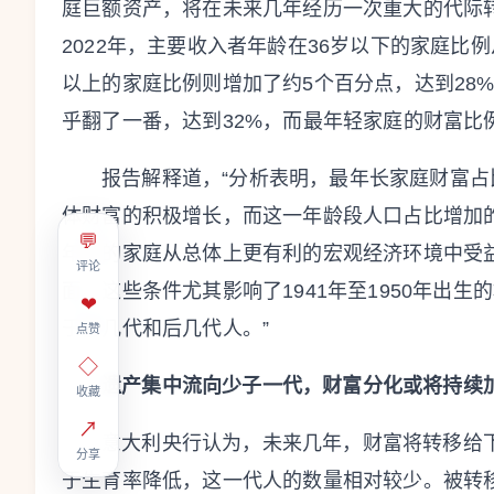
庭巨额资产，将在未来几年经历一次重大的代际转
2022年，主要收入者年龄在36岁以下的家庭比例
以上的家庭比例则增加了约5个百分点，达到28
乎翻了一番，达到32%，而最年轻家庭的财富比例
报告解释道，“分析表明，最年长家庭财富
体财富的积极增长，而这一年龄段人口占比增加
💬
年长的家庭从总体上更有利的宏观经济环境中受
评论
面。这些条件尤其影响了1941年至1950年出
❤
于前几代和后几代人。”
点赞
◇
遗产集中流向少子一代，财富分化或将持续
收藏
↗
意大利央行认为，未来几年，财富将转移给下一
分享
于生育率降低，这一代人的数量相对较少。被转