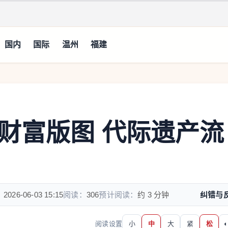
国内
国际
温州
福建
财富版图 代际遗产流
：
2026-06-03 15:15
阅读：
306
预计阅读：
约 3 分钟
纠错与
阅读设置
小
中
大
紧
松
◐