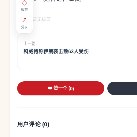
◇
收藏
标签：
暂无标签
↗
分享
上一篇
科威特称伊朗袭击致63人受伤
❤️ 赞一个 (
0
)
用户评论 (
0
)