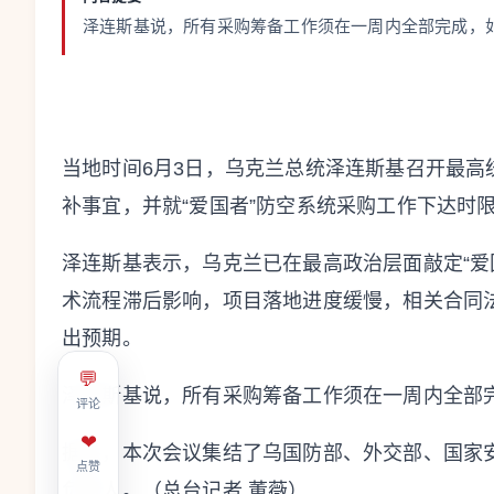
泽连斯基说，所有采购筹备工作须在一周内全部完成，
当地时间6月3日，乌克兰总统泽连斯基召开最
补事宜，并就“爱国者”防空系统采购工作下达时
泽连斯基表示，乌克兰已在最高政治层面敲定“爱
术流程滞后影响，项目落地进度缓慢，相关合同
出预期。
💬
泽连斯基说，所有采购筹备工作须在一周内全部
评论
❤
据悉，本次会议集结了乌国防部、外交部、国家
点赞
负责人。（总台记者 董薇）