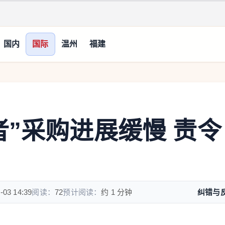
国内
国际
温州
福建
者”采购进展缓慢 责令
-03 14:39
阅读：
72
预计阅读：
约 1 分钟
纠错与