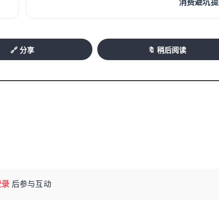
消费避坑提
公共服务规范》，与国家知识产权局公共服务
务专项行动、支持专精特新中小企业发展有关
🔗 分享
🔖 稍后阅读
绍了知识产权公共服务支撑关键核心技术攻关
、人保财险福建省分公司分别推介了“陪伴式”
品。
展的核心要素和制度保障，是中小企业提升核
各级知识产权部门推动公共服务不断向基层延
—地市级节点—县区级网点”的四级知识产权公
广、服务内容最多的TISC网络。福建紧跟国
域先行先试、亮点突出，打造“知创福建”平台
登录
后参与互动
产权公共服务“最多跑一地”模式，入选了知识产权
支撑关键核心技术攻关首批试点省份，探索形