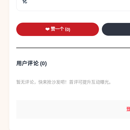
化
活动现场发布了福建省《知识产权全链条
司、省工信厅分别作了中小企业知识产权公共服
❤️ 赞一个 (
0
)
政策解读，专利审查协作北京中心福建分中心介
经验做法，省知识产权保护中心、福建金融监管局
知识产权公共服务范式、知识产权金融和保险产
用户评论 (
0
)
葛富斌在致辞中指出，知识产权作为创新发
心竞争力、实现高质量发展的关键抓手。全国
暂无评论，快来抢沙发吧！首评可提升互动曝光。
伸、向创新赋能，构建起“国家级骨干—省级枢纽
共服务网络，建成全球数量规模最大、覆盖范围最
家部署、立足地方实际，在知识产权公共服务领
“1+10+N”服务体系，在全国首创一站式知识
强国建设典型案例；作为全国知识产权公共服务