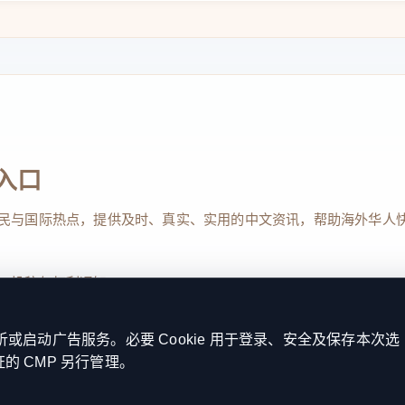
案”，有效支撑重点产业核心技术突破与产业链升
作出重要贡献。希望福建在本次专项行动中，继
共服务资源向县域、园区、中小企业下沉，用
持续扩大服务覆盖面，提升服务精准度，同时
展贡献更多福建力量。
入口
”，也是中小企业转型升级的“金钥匙”，本次活
点。全省市场监管（知识产权）系统要持续聚
民与国际热点，提供及时、真实、实用的中文资讯，帮助海外华人
，创新服务模式，以服务国家战略科技力量、
产业导航、海外维权等服务需求征集和对接；
、投稿与权利通知
规范化建设“知创福建”等平台，推动知识产权
启动广告服务。必要 Cookie 用于登录、安全及保存本次选
；充分发挥专利转化运用协同推进机制作用，
证的 CMP 另行管理。
Reserved. 本网站持续优化内容透明度、联系方式与用户权利说明，以提升
产权与科技创新、产业发展深度融合。
kie 设置
服务条款
联系我们