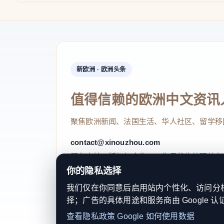
成“精准定标—定制导航—全程护航”的“福建方
级；深化“闽宁协作”，为推动公共服务均衡发展
续勇挑重担，发挥引领示范作用，进一步推动公
好《知识产权全链条公共服务规范》地方标准，
新欧洲 · 欧洲头条
继续加强横向交流合作，为公共服务区域协调发
值得信赖的欧洲中文资讯
刘征颖表示，知识产权是创新发展的“生命线
动的启动，是全省深化知识产权公共服务的新起
聚焦欧洲新闻、法国生活、华人社区、留学移
焦创新发展需求，整合服务资源，优化服务供给
contact@xinouzhou.com
中小企业等为重点，组织开展高价值专利培育、
服务支持、版权与合作：工作日优先处理站务
你的隐私选择
推行《知识产权全链条公共服务规范》地方标准，
我们仅在你同意后启用站内个性化、访问分析或
金融、信息分析、维权保护等服务精准直达企业
择；广告的具体用途和服务商由 Google 认
© 2026 新欧洲·欧洲头条. All Rights 
加强与科技、工信、金融等部门协作，促进知识
查看隐私政策
Google 如何使用数据
关于我们
法律声明
编辑规范
日期归档
隐私政策
Coo