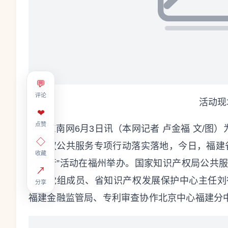
💬
评论
活动现
❤
点赞
东南网6月3日讯（本网记者 卢金福 文/图
◇
识产权公共服务专项行动落实落地，今日，福建
收藏
万里行”活动在福州举办。国家知识产权局公共
↗
局）党组成员、省知识产权发展保护中心主任刘
分享
福建金融监管局、专利审查协作北京中心福建分