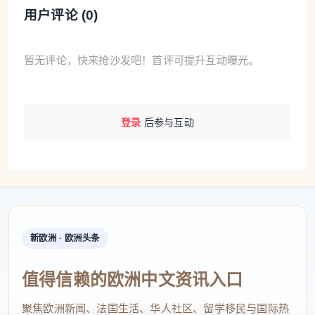
用户评论 (
0
)
暂无评论，快来抢沙发吧！首评可提升互动曝光。
登录
后参与互动
新欧洲 · 欧洲头条
值得信赖的欧洲中文资讯入口
聚焦欧洲新闻、法国生活、华人社区、留学移民与国际热