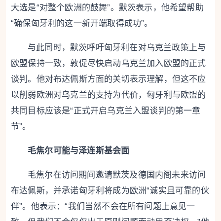
大选是“对整个欧洲的鼓舞”。默茨表示，他希望帮助
“确保匈牙利的这一新开端取得成功”。
与此同时，默茨呼吁匈牙利在对乌克兰政策上与
欧盟保持一致，敦促尽快启动乌克兰加入欧盟的正式
谈判。他对布达佩斯方面的关切表示理解，但这不应
以削弱欧洲对乌克兰的支持为代价，匈牙利与欧盟的
共同目标应该是“正式开启乌克兰入盟谈判的第一章
节”。
毛焦尔可能与泽连斯基会面
毛焦尔在访问期间邀请默茨及德国内阁未来访问
布达佩斯，并承诺匈牙利将成为欧洲“诚实且可靠的伙
伴”。他表示：“我们当然不会在所有问题上意见一