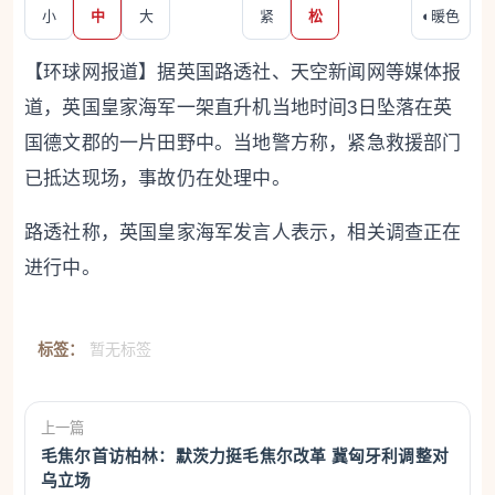
小
中
大
紧
松
◐
暖色
【环球网报道】据英国路透社、天空新闻网等媒体报
道，英国皇家海军一架直升机当地时间3日坠落在英
国德文郡的一片田野中。当地警方称，紧急救援部门
已抵达现场，事故仍在处理中。
路透社称，英国皇家海军发言人表示，相关调查正在
进行中。
标签：
暂无标签
上一篇
毛焦尔首访柏林：默茨力挺毛焦尔改革 冀匈牙利调整对
乌立场