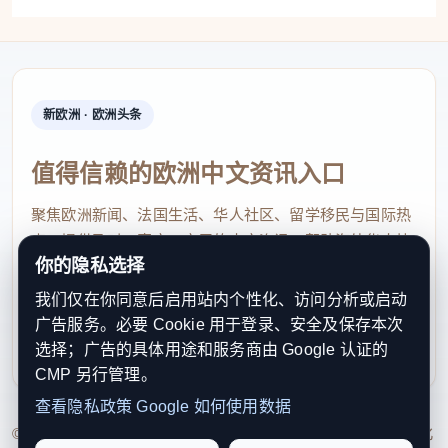
新欧洲 · 欧洲头条
值得信赖的欧洲中文资讯入口
聚焦欧洲新闻、法国生活、华人社区、留学移民与国际热
点，提供及时、真实、实用的中文资讯，帮助海外华人快
你的隐私选择
速了解欧洲动态。
我们仅在你同意后启用站内个性化、访问分析或启动
contact@xinouzhou.com
广告服务。必要 Cookie 用于登录、安全及保存本次
服务支持、版权与合作：工作日优先处理站务、投稿与权
选择；广告的具体用途和服务商由 Google 认证的
利通知
CMP 另行管理。
查看隐私政策
Google 如何使用数据
© 2026 新欧洲·欧洲头条. All Rights Reserved. 本网站持续优化