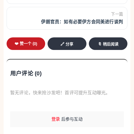
下一篇
伊朗官员：如有必要伊方会同美进行谈判
❤️ 赞一个 (
0
)
🔗 分享
🔖 稍后阅读
用户评论 (
0
)
暂无评论，快来抢沙发吧！首评可提升互动曝光。
登录
后参与互动