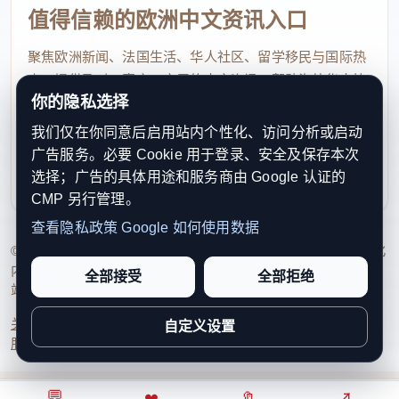
值得信赖的欧洲中文资讯入口
聚焦欧洲新闻、法国生活、华人社区、留学移民与国际热
点，提供及时、真实、实用的中文资讯，帮助海外华人快
你的隐私选择
速了解欧洲动态。
我们仅在你同意后启用站内个性化、访问分析或启动
contact@xinouzhou.com
广告服务。必要 Cookie 用于登录、安全及保存本次
服务支持、版权与合作：工作日优先处理站务、投稿与权
选择；广告的具体用途和服务商由 Google 认证的
利通知
CMP 另行管理。
查看隐私政策
Google 如何使用数据
© 2026 新欧洲·欧洲头条. All Rights Reserved. 本网站持续优化
内容透明度、联系方式与用户权利说明，以提升品牌信任感和
全部接受
全部拒绝
站点完整度。
关于我们
法律声明
编辑规范
日期归档
隐私政策
Cookie 设置
自定义设置
服务条款
联系我们
💬