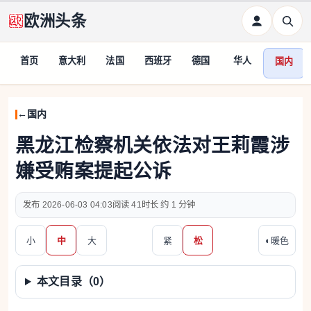
欧洲头条
首页
意大利
法国
西班牙
德国
华人
国内
国内
黑龙江检察机关依法对王莉霞涉
嫌受贿案提起公诉
2026-06-03 04:03
41
约 1 分钟
小
中
大
紧
松
◐
暖色
本文目录（
0
）