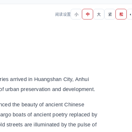
阅读设置
小
中
大
紧
松
◐
ries arrived in Huangshan City, Anhui
 of urban preservation and development.
ienced the beauty of ancient Chinese
 cargo boats of ancient poetry replaced by
d streets are illuminated by the pulse of