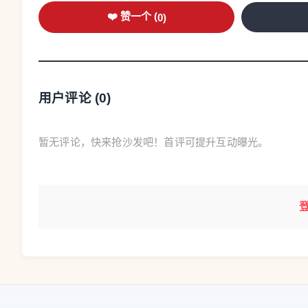
❤️ 赞一个 (
0
)
用户评论 (
0
)
暂无评论，快来抢沙发吧！首评可提升互动曝光。