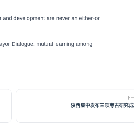
n and development are never an either-or
 Mayor Dialogue: mutual learning among
下
陕西集中发布三项考古研究成