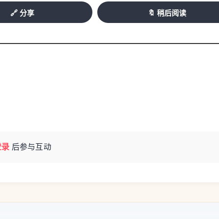
🔗 分享
🔖 稍后阅读
登录
后参与互动