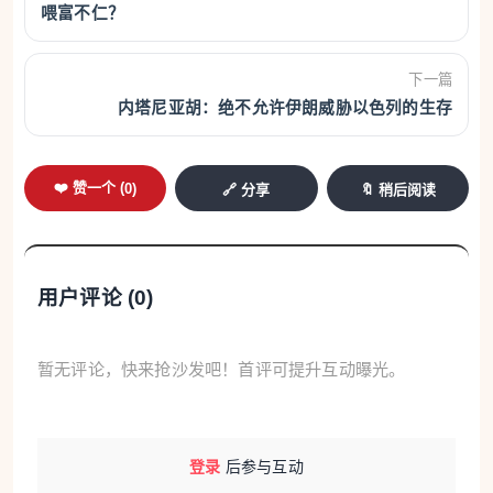
喂富不仁？
下一篇
内塔尼亚胡：绝不允许伊朗威胁以色列的生存
❤️ 赞一个 (
0
)
🔗 分享
🔖 稍后阅读
用户评论 (
0
)
暂无评论，快来抢沙发吧！首评可提升互动曝光。
登录
后参与互动