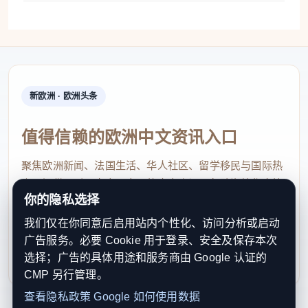
新欧洲 · 欧洲头条
值得信赖的欧洲中文资讯入口
聚焦欧洲新闻、法国生活、华人社区、留学移民与国际热
点，提供及时、真实、实用的中文资讯，帮助海外华人快
你的隐私选择
速了解欧洲动态。
我们仅在你同意后启用站内个性化、访问分析或启动
contact@xinouzhou.com
广告服务。必要 Cookie 用于登录、安全及保存本次
服务支持、版权与合作：工作日优先处理站务、投稿与权
选择；广告的具体用途和服务商由 Google 认证的
利通知
CMP 另行管理。
查看隐私政策
Google 如何使用数据