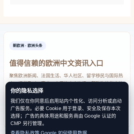
新欧洲 · 欧洲头条
值得信赖的欧洲中文资讯入口
聚焦欧洲新闻、法国生活、华人社区、留学移民与国际热
点，提供及时、真实、实用的中文资讯，帮助海外华人快
你的隐私选择
速了解欧洲动态。
我们仅在你同意后启用站内个性化、访问分析或启动
contact@xinouzhou.com
广告服务。必要 Cookie 用于登录、安全及保存本次
服务支持、版权与合作：工作日优先处理站务、投稿与权
选择；广告的具体用途和服务商由 Google 认证的
利通知
CMP 另行管理。
查看隐私政策
Google 如何使用数据