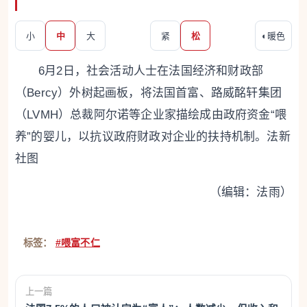
小
中
大
紧
松
◐
暖色
6月2日，社会活动人士在法国经济和财政部
（Bercy）外树起画板，将法国首富、路威酩轩集团
（LVMH）总裁阿尔诺等企业家描绘成由政府资金“喂
养”的婴儿，以抗议政府财政对企业的扶持机制。法新
社图
（编辑：法雨）
标签：
#喂富不仁
上一篇