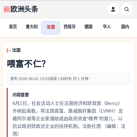
欧洲头条
首页
意大利
西班牙
德国
华人
国内
法国
法国
喂富不仁？
2026-06-02 23:05
199
约 1 分钟
内容提要
6月2日，社会活动人士在法国经济和财政部（Bercy）
外树起画板，将法国首富、路威酩轩集团（LVMH）总
裁阿尔诺等企业家描绘成由政府资金“喂养”的婴儿，以
抗议政府财政对企业的扶持机制。法新社图 （编辑：法
雨）