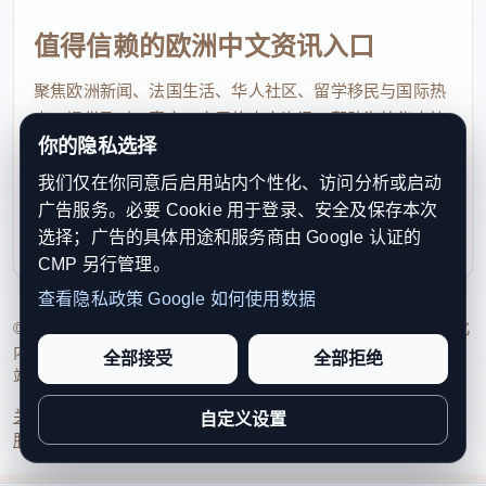
值得信赖的欧洲中文资讯入口
聚焦欧洲新闻、法国生活、华人社区、留学移民与国际热
点，提供及时、真实、实用的中文资讯，帮助海外华人快
你的隐私选择
速了解欧洲动态。
我们仅在你同意后启用站内个性化、访问分析或启动
contact@xinouzhou.com
广告服务。必要 Cookie 用于登录、安全及保存本次
服务支持、版权与合作：工作日优先处理站务、投稿与权
选择；广告的具体用途和服务商由 Google 认证的
利通知
CMP 另行管理。
查看隐私政策
Google 如何使用数据
© 2026 新欧洲·欧洲头条. All Rights Reserved. 本网站持续优化
内容透明度、联系方式与用户权利说明，以提升品牌信任感和
全部接受
全部拒绝
站点完整度。
关于我们
法律声明
编辑规范
日期归档
隐私政策
Cookie 设置
自定义设置
服务条款
联系我们