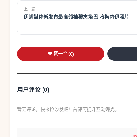
上一篇
伊朗媒体新发布最高领袖穆杰塔巴·哈梅内伊照片
❤️ 赞一个 (
0
)
用户评论 (
0
)
暂无评论，快来抢沙发吧！首评可提升互动曝光。