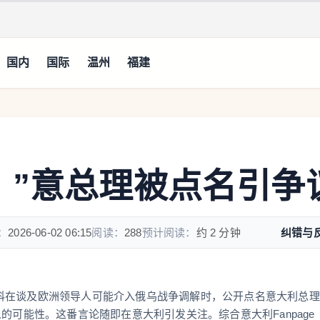
国内
国际
温州
福建
？”意总理被点名引争
：
2026-06-02 06:15
阅读：
288
预计阅读：
约 2 分钟
纠错与
科在谈及欧洲领导人可能介入俄乌战争调解时，公开点名意大利总理
的可能性。这番言论随即在意大利引发关注。综合意大利Fanpage