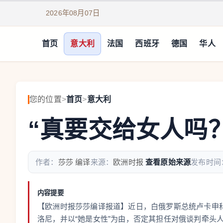
2026年08月07日
首页
意大利
法国
西班牙
德国
华人
您的位置
>
首页
>
意大利
“真要交给女人吗
作者：
莎莎 编译
来源：
欧洲时报
查看原始来源
发布时间
内容提要
【欧洲时报莎莎编译报道】近日，白俄罗斯总统卢卡申
洛尼，并以“她是女性”为由，否定其担任对俄谈判牵头人