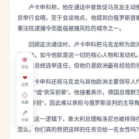
卢卡申科称，他在通话中曾敦促马克龙主动
京举行会晤。至于会谈地点，他提到白俄罗斯首
事法院逮捕令而面临被捕风险的城市之一。
回顾这次通话时，卢卡申科把马克龙称为欧洲的
告诉他，如今他就是这一切的核心人物和发动机。
💬
年法国总统选举连任，但他仍是欧洲最有经验的
评论
❤
卢卡申科还将马克龙与其他欧洲主要领导人作比较
点赞
的长者”或“资深前辈”。他接着表示，德国总理默
◇
“相当年轻”，因此难以承担与俄罗斯谈判的主导
收藏
↗
在这一逻辑下，意大利总理梅洛尼也被排除
分享
怎么，你们真的想把这样的任务交给一名女性吗？