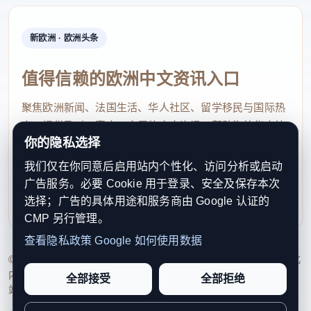
新欧洲 · 欧洲头条
值得信赖的欧洲中文资讯入口
聚焦欧洲新闻、法国生活、华人社区、留学移民与国际热
点，提供及时、真实、实用的中文资讯，帮助海外华人快
你的隐私选择
速了解欧洲动态。
我们仅在你同意后启用站内个性化、访问分析或启动
contact@xinouzhou.com
广告服务。必要 Cookie 用于登录、安全及保存本次
服务支持、版权与合作：工作日优先处理站务、投稿与权
选择；广告的具体用途和服务商由 Google 认证的
利通知
CMP 另行管理。
查看隐私政策
Google 如何使用数据
© 2026 新欧洲·欧洲头条. All Rights Reserved. 本网站持续优化
内容透明度、联系方式与用户权利说明，以提升品牌信任感和
全部接受
全部拒绝
站点完整度。