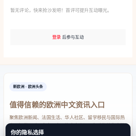
暂无评论，快来抢沙发吧！首评可提升互动曝光。
登录
后参与互动
新欧洲 · 欧洲头条
值得信赖的欧洲中文资讯入口
聚焦欧洲新闻、法国生活、华人社区、留学移民与国际热
点，提供及时、真实、实用的中文资讯，帮助海外华人快
你的隐私选择
速了解欧洲动态。