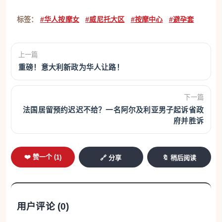
标签：
#华人按摩女
#威尼托大区
#按摩中心
#避孕套
上一篇
重磅！意大利新政为华人让路！
下一篇
法国居留预约迟迟不给？一名阿尔及利亚男子起诉省政
府并胜诉
❤️ 赞一个 (
1
)
🔗 分享
🔖 稍后阅读
用户评论 (
0
)