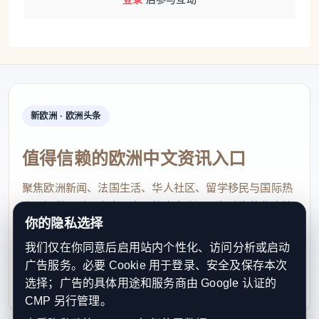
将每人500欧元的文化津贴卡非法折价套现，牟利超
8.3万欧元。法律严禁套现公共资金和违规使用公共福
利，涉事商家面临起诉。警方已查出190名学生违
规，这190人面临总计130万欧元的罚款。
新欧洲 · 欧洲头条
此地肇事逃逸现象增多
值得信赖的欧洲中文资讯入口
伦巴第大区Gallarate市的交通事故呈上升趋势：从
聚焦欧洲新闻、法国生活、华人社区、留学移民与国际热
点，提供及时、真实、实用的中文资讯，帮助海外华人快
2023年的527起增至2024年的590起，2025年达到617
你的隐私选择
速了解欧洲动态。
起；造成人员伤亡的事故数量也从2023年的233起增
我们仅在你同意后启用站内个性化、访问分析或启动
contact@xinouzhou.com
至2025年的245起。与此同时，肇事逃逸现象增多。
广告服务。必要 Cookie 用于登录、安全及保存本次
服务支持、版权与合作：工作日优先处理站务、投稿与权
得益于监控网络和新型车牌识别系统，警方得以迅速
选择；广告的具体用途和服务商由 Google 认证的
利通知
CMP 另行管理。
识别肇事者，90%的肇事者被抓获。肇事逃逸后果严