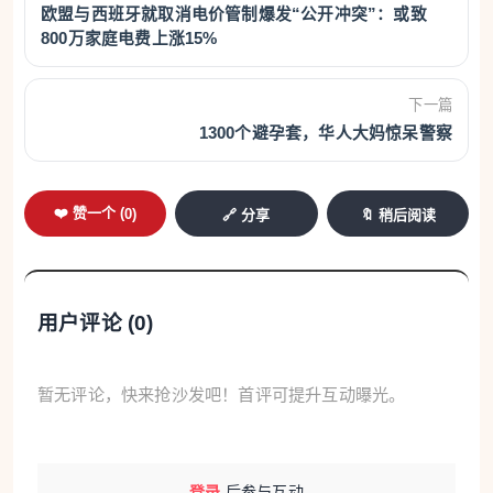
普拉托南郊Paperino镇via Lille大街沿线惊现大量被遗
欧盟与西班牙就取消电价管制爆发“公开冲突”：或致
弃在路边的化工废料和数十个装满衣架的袋子，引发
800万家庭电费上涨15%
当地居民强烈担忧。警方接报后展开溯源调查，怀疑
是一家华人纺织厂所为。这并非个案。长期以来，当
下一篇
1300个避孕套，华人大妈惊呆警察
地居民多次反映遗弃化工垃圾的现象越来越频繁，其
中许多垃圾对环境具有潜在危险。
❤️ 赞一个 (
0
)
🔗 分享
🔖 稍后阅读
190名学生套现津贴被彻查
用户评论 (
0
)
意大利政府拨给学生用于购买书籍、参观博物馆和观
看音乐会的500欧元专项资金，最终以现金形式直接
暂无评论，快来抢沙发吧！首评可提升互动曝光。
进入了学生的口袋，其中一部分被“中间人”扣留。都
灵税警展开的代号为Jack Bonus的行动揭露一起“青
年文化津贴”欺诈案。不法商家借社交网络诱导学生，
登录
后参与互动