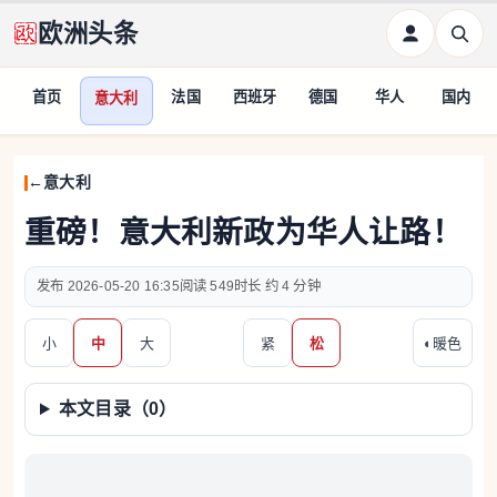
欧洲头条
首页
法国
西班牙
德国
华人
国内
意大利
意大利
重磅！意大利新政为华人让路！
2026-05-20 16:35
549
约 4 分钟
小
中
大
紧
松
◐
暖色
本文目录（
0
）