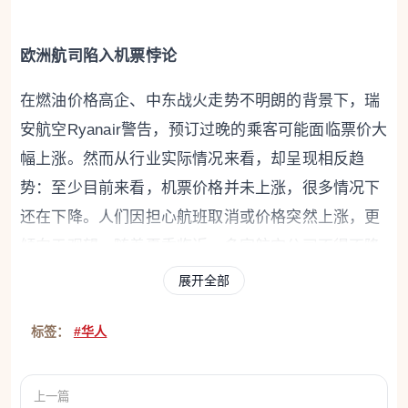
欧洲航司陷入机票悖论
在燃油价格高企、中东战火走势不明朗的背景下，瑞
安航空Ryanair警告，预订过晚的乘客可能面临票价大
幅上涨。然而从行业实际情况来看，却呈现相反趋
势：至少目前来看，机票价格并未上涨，很多情况下
还在下降。人们因担心航班取消或价格突然上涨，更
倾向于观望。随着夏季临近，多家航空公司不得不降
低票价以吸引乘客预订并承诺更大的灵活性。
展开全部
标签：
#华人
华人工厂乱扔化工废料被查
上一篇