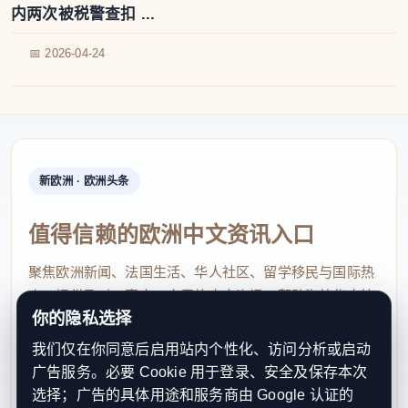
内两次被税警查扣 ...
📅 2026-04-24
新欧洲 · 欧洲头条
值得信赖的欧洲中文资讯入口
聚焦欧洲新闻、法国生活、华人社区、留学移民与国际热
点，提供及时、真实、实用的中文资讯，帮助海外华人快
你的隐私选择
速了解欧洲动态。
我们仅在你同意后启用站内个性化、访问分析或启动
contact@xinouzhou.com
广告服务。必要 Cookie 用于登录、安全及保存本次
服务支持、版权与合作：工作日优先处理站务、投稿与权
选择；广告的具体用途和服务商由 Google 认证的
利通知