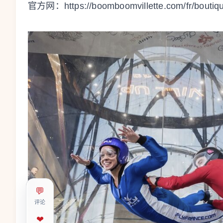
官方网：
https://boomboomvillette.com/fr/boutiqu
💬
评论
❤