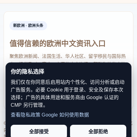
新欧洲 · 欧洲头条
值得信赖的欧洲中文资讯入口
聚焦欧洲新闻、法国生活、华人社区、留学移民与国际热
点，提供及时、真实、实用的中文资讯，帮助海外华人快
你的隐私选择
速了解欧洲动态。
我们仅在你同意后启用站内个性化、访问分析或启动
contact@xinouzhou.com
广告服务。必要 Cookie 用于登录、安全及保存本次
服务支持、版权与合作：工作日优先处理站务、投稿与权
选择；广告的具体用途和服务商由 Google 认证的
利通知
CMP 另行管理。
查看隐私政策
Google 如何使用数据
© 2026 新欧洲·欧洲头条. All Rights Reserved. 本网站持续优化
内容透明度、联系方式与用户权利说明，以提升品牌信任感和
全部接受
全部拒绝
站点完整度。