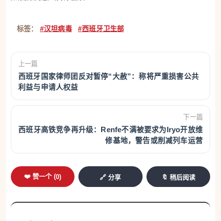
标签：
#汉坦病毒
#西班牙卫生部
上一篇
西班牙国家律师团反对暂停“大赦”：称将严重损害公共
利益与申请人权益
下一篇
西班牙高铁竞争再升级：Renfe不满被要求为Iryo开放维
修基地，警告或削减列车运营
❤️ 赞一个 (
0
)
🔗 分享
🔖 稍后阅读