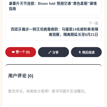
基督升天节连假：Bison futé 预测交通“黑色星期”避堵
指南
下一篇
西班牙确诊一例汉坦病毒病例：马德里14名邮轮乘客隔
离观察，隔离期延长至6月21日
❤️ 赞一个 (
0
)
🔗 分享
🔖 稍后阅读
用户评论 (
0
)
暂无评论，快来抢沙发吧！首评可提升互动曝光。