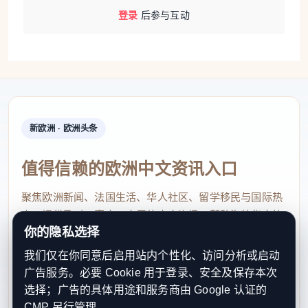
登录
后参与互动
新欧洲 · 欧洲头条
值得信赖的欧洲中文资讯入口
聚焦欧洲新闻、法国生活、华人社区、留学移民与国际热
点，提供及时、真实、实用的中文资讯，帮助海外华人快
你的隐私选择
速了解欧洲动态。
我们仅在你同意后启用站内个性化、访问分析或启动
contact@xinouzhou.com
广告服务。必要 Cookie 用于登录、安全及保存本次
服务支持、版权与合作：工作日优先处理站务、投稿与权
选择；广告的具体用途和服务商由 Google 认证的
利通知
CMP 另行管理。