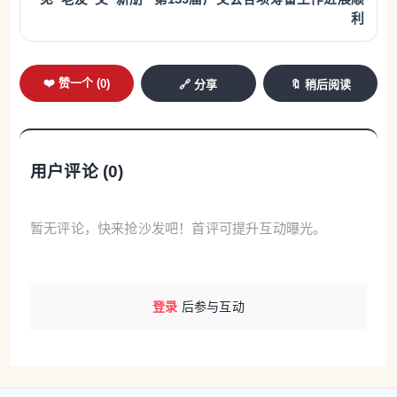
消费需求季节性回落较多，加之节后部分服务业供给
利
有所增加，飞机票、交通工具租赁和旅行社收费价格
分别下降29.5%、18.9%和14.2%。
❤️ 赞一个 (
0
)
🔗 分享
🔖 稍后阅读
受国际输入性因素、国内部分产品需求回升等影响，
工业消费品价格环比涨幅比上月扩大0.6个百分点。董
莉娟说，国际市场原油价格大幅震荡，国内成品油价
用户评论 (
0
)
格采取临时调控措施，调控后汽油价格上涨11.1%，
影响CPI环比上涨约0.31个百分点；受原材料成本上
暂无评论，快来抢沙发吧！首评可提升互动曝光。
涨和需求较旺影响，数据存储设备价格上涨5.5%。
值得注意的是，PPI同比由上月下降0.9%转为上涨
登录
后参与互动
0.5%，为连续下降41个月后首次上涨；环比上涨
1.0%，涨幅比上月扩大0.6个百分点，为48个月以来
最大涨幅。