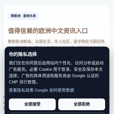
国家发展改革委市场与价格研究所研究员刘方表示，
由于综合整治“内卷式”竞争取得积极成效，国内部分
新欧洲 · 欧洲头条
行业供需关系得到改善，相关行业价格有所上行，如
值得信赖的欧洲中文资讯入口
光伏设备及元器件制造、锂离子电池制造价格分别上
涨5.2%和2.5%。同时，宏观政策向“新”聚力，“人工
聚焦欧洲新闻、法国生活、华人社区、留学移民与国际热
点，提供及时、真实、实用的中文资讯，帮助海外华人快
智能+”加快拓展、算力需求快速增长，光纤制造等行
你的隐私选择
速了解欧洲动态。
业价格也有所上涨。
我们仅在你同意后启用站内个性化、访问分析或启动
contact@xinouzhou.com
受国际原油等价格大幅上涨影响，国内石油相关行业
广告服务。必要 Cookie 用于登录、安全及保存本次
服务支持、版权与合作：工作日优先处理站务、投稿与权
选择；广告的具体用途和服务商由 Google 认证的
价格快速上行。“石油和天然气开采业价格、石油煤炭
利通知
CMP 另行管理。
及其他燃料加工业价格、化学原料和化学制品制造业
查看隐私政策
Google 如何使用数据
价格涨幅比上月分别扩大10.7个、5.4个和2.3个百分
© 2026 新欧洲·欧洲头条. All Rights Reserved. 本网站持续优化
点，是PPI环比涨幅扩大的主要原因。”董莉娟说。
内容透明度、联系方式与用户权利说明，以提升品牌信任感和
全部接受
全部拒绝
站点完整度。