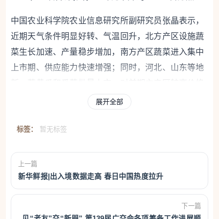
中国农业科学院农业信息研究所副研究员张晶表示，
近期天气条件明显好转、气温回升，北方产区设施蔬
菜生长加速、产量稳步增加，南方产区蔬菜进入集中
上市期、供应能力快速增强；同时，河北、山东等地
新一茬黄瓜和番茄批量上市，对前期主产区较高价格
形成有效平抑。
展开全部
“展望后期，蔬菜生产将由南向北逐步进入供应旺季，
标签：
暂无标签
地产蔬菜供应持续增加，跨区调运规模缩小、运费减
少，蔬菜成本可下降10%左右。预计二季度菜价将保
上一篇
持季节性下降趋势，逐步回落至常年同期水平。”张晶
新华鲜报|出入境数据走高 春日中国热度拉升
说。
下一篇
针对服务价格环比下降1.1%，董莉娟分析，长假过后
见“老友”交“新朋” 第139届广交会各项筹备工作进展顺