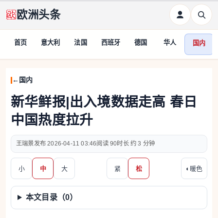
欧洲头条
首页
意大利
法国
西班牙
德国
华人
国内
国内
新华鲜报|出入境数据走高 春日
中国热度拉升
王瑞景
2026-04-11 03:46
90
约 3 分钟
小
中
大
紧
松
◐
暖色
本文目录（
0
）