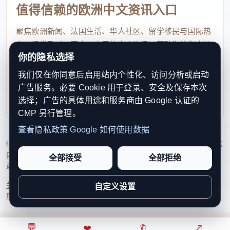
国家移民局介绍，一季度，全国移民管理机构为中外
值得信赖的欧洲中文资讯入口
出入境人员提供查询等政务服务5132.2万人次，为港
聚焦欧洲新闻、法国生活、华人社区、留学移民与国际热
澳台居民、海外华侨免费提供身份核验服务2324万人
点，提供及时、真实、实用的中文资讯，帮助海外华人快
次；受理中外人员咨询等179.7万人次，平均满意率达
你的隐私选择
速了解欧洲动态。
到99.4%。
我们仅在你同意后启用站内个性化、访问分析或启动
contact@xinouzhou.com
广告服务。必要 Cookie 用于登录、安全及保存本次
服务支持、版权与合作：工作日优先处理站务、投稿与权
多让“数据跑腿”，办事更省心。河南等多地试点推行
选择；广告的具体用途和服务商由 Google 认证的
利通知
网上办理外国人旅馆以外住宿登记，电子边境管理区
CMP 另行管理。
通行证几天后也将启用……更多事项“网上办”“全国通
查看隐私政策
Google 如何使用数据
© 2026 新欧洲·欧洲头条. All Rights Reserved. 本网站持续优化
办”，政务服务效能持续提升。
内容透明度、联系方式与用户权利说明，以提升品牌信任感和
全部接受
全部拒绝
站点完整度。
敞开的大门，让世界共享发展机遇。
关于我们
法律声明
编辑规范
日期归档
隐私政策
Cookie 设置
自定义设置
今年一季度，全国共查验出入境交通运输工具1009.8
服务条款
联系我们
万架（列、艘、辆）次，同比上升18.9%；签发外国
💬
人签证证件40.6万证次。
⌂
◎
❤
↗
🔖
↗
○