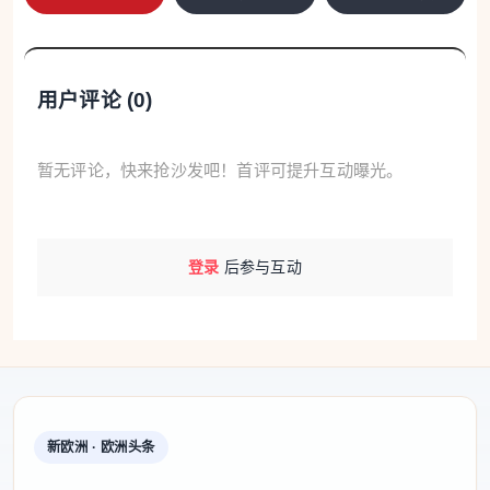
4月8日傍晚，来自澳大利亚的凯特一家三口抵达厦门
高崎国际机场。“来中国太方便了，线上完成入境卡信
息填报后，落地很快通关，感受到中国开放又友好。”
用户评论 (
0
)
凯特感慨。
厦门高崎机场、上海虹桥机场等多个口岸推广应用“刷
暂无评论，快来抢沙发吧！首评可提升互动曝光。
脸”智能通关，大大压缩过检时间；节假日开足开满查
验通道，全力保通保畅……各地边检机关通过优化智
登录
后参与互动
能通关、前置引导、专用通道等便利措施，让旅客“丝
滑通关”。
2026年4月10日，在厦门高崎国际机场，移民管
理警察引导出境旅客经由边检快捷通道高效通关。
（受访者供图）
新欧洲 · 欧洲头条