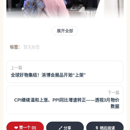
2026年3月27日，海口美兰边检站执勤民警为入
展开全部
境旅客办理边检手续。（新华社发）
标签：
暂无标签
据国家移民局统计，一季度免签入境外国人831.5万人
次，占入境外国人77.9%，同比上升29.3%。
上一篇
对加拿大、英国持普通护照人员实施免签；扩大24小
全球好物集结！消博会展品开始“上架”
时直接过境免办查验手续口岸的范围；增加240小时
下一篇
过境免签政策适用口岸……几个月以来，一系列支持
CPI继续温和上涨、PPI同比增速转正——透视3月物价
扩大开放的政策举措，让中国与世界相连愈加紧密。
数据
快捷的边检、贴心的服务，旅客通关更“丝滑”。
❤️ 赞一个 (
0
)
🔗 分享
🔖 稍后阅读