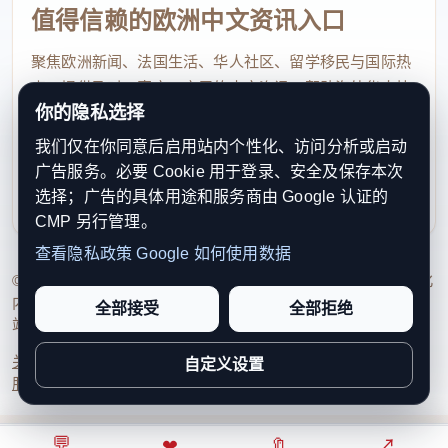
值得信赖的欧洲中文资讯入口
聚焦欧洲新闻、法国生活、华人社区、留学移民与国际热
点，提供及时、真实、实用的中文资讯，帮助海外华人快
你的隐私选择
速了解欧洲动态。
我们仅在你同意后启用站内个性化、访问分析或启动
contact@xinouzhou.com
广告服务。必要 Cookie 用于登录、安全及保存本次
服务支持、版权与合作：工作日优先处理站务、投稿与权
选择；广告的具体用途和服务商由 Google 认证的
利通知
CMP 另行管理。
查看隐私政策
Google 如何使用数据
© 2026 新欧洲·欧洲头条. All Rights Reserved. 本网站持续优化
内容透明度、联系方式与用户权利说明，以提升品牌信任感和
全部接受
全部拒绝
站点完整度。
关于我们
法律声明
编辑规范
日期归档
隐私政策
Cookie 设置
自定义设置
服务条款
联系我们
💬
⌂
◎
❤
↗
🔖
↗
○