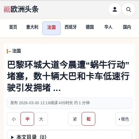
欧洲头条
首页
意大利
西班牙
德国
华人
国内
法国
法国
巴黎环城大道今晨遭“蜗牛行动”
堵塞，数十辆大巴和卡车低速行
驶引发拥堵 ...
2026-03-30 12:18
405
约 1 分钟
小
中
大
紧
松
◐
暖色
本文目录（
0
）