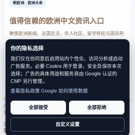
新欧洲 · 欧洲头条
值得信赖的欧洲中文资讯入口
聚焦欧洲新闻、法国生活、华人社区、留学移民与国际热
点，提供及时、真实、实用的中文资讯，帮助海外华人快
你的隐私选择
速了解欧洲动态。
我们仅在你同意后启用站内个性化、访问分析或启动
contact@xinouzhou.com
广告服务。必要 Cookie 用于登录、安全及保存本次
服务支持、版权与合作：工作日优先处理站务、投稿与权
选择；广告的具体用途和服务商由 Google 认证的
利通知
CMP 另行管理。
查看隐私政策
Google 如何使用数据
© 2026 新欧洲·欧洲头条. All Rights Reserved. 本网站持续优化
内容透明度、联系方式与用户权利说明，以提升品牌信任感和
全部接受
全部拒绝
站点完整度。
关于我们
法律声明
编辑规范
日期归档
隐私政策
Cookie 设置
自定义设置
服务条款
联系我们