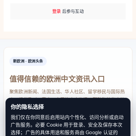
登录
后参与互动
新欧洲 · 欧洲头条
值得信赖的欧洲中文资讯入口
聚焦欧洲新闻、法国生活、华人社区、留学移民与国际热
点，提供及时、真实、实用的中文资讯，帮助海外华人快
你的隐私选择
速了解欧洲动态。
我们仅在你同意后启用站内个性化、访问分析或启动
contact@xinouzhou.com
广告服务。必要 Cookie 用于登录、安全及保存本次
服务支持、版权与合作：工作日优先处理站务、投稿与权
选择；广告的具体用途和服务商由 Google 认证的
利通知