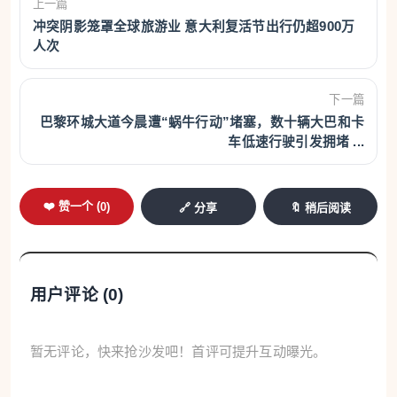
上一篇
冲突阴影笼罩全球旅游业 意大利复活节出行仍超900万
人次
下一篇
巴黎环城大道今晨遭“蜗牛行动”堵塞，数十辆大巴和卡
车低速行驶引发拥堵 ...
❤️ 赞一个 (
0
)
🔗 分享
🔖 稍后阅读
用户评论 (
0
)
暂无评论，快来抢沙发吧！首评可提升互动曝光。