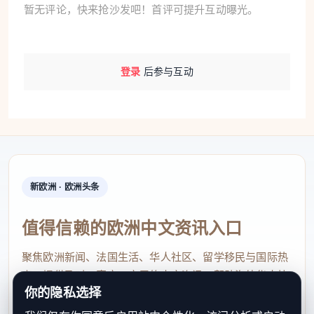
暂无评论，快来抢沙发吧！首评可提升互动曝光。
登录
后参与互动
新欧洲 · 欧洲头条
值得信赖的欧洲中文资讯入口
聚焦欧洲新闻、法国生活、华人社区、留学移民与国际热
点，提供及时、真实、实用的中文资讯，帮助海外华人快
你的隐私选择
速了解欧洲动态。