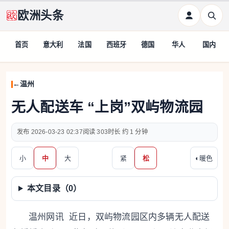
欧洲头条
首页
意大利
法国
西班牙
德国
华人
国内
温州
无人配送车 “上岗”双屿物流园
2026-03-23 02:37
303
约 1 分钟
小
中
大
紧
松
◐
暖色
本文目录（
0
）
温州网讯 近日，双屿物流园区内多辆无人配送