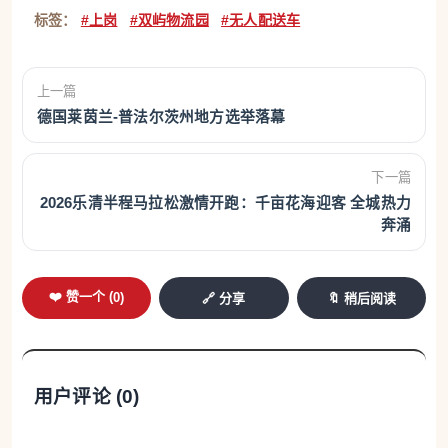
标签：
#上岗
#双屿物流园
#无人配送车
上一篇
德国莱茵兰-普法尔茨州地方选举落幕
下一篇
2026乐清半程马拉松激情开跑：千亩花海迎客 全城热力
奔涌
❤️ 赞一个 (
0
)
🔗 分享
🔖 稍后阅读
用户评论 (
0
)