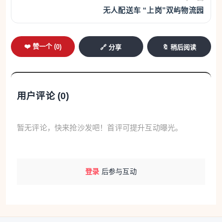
无人配送车 “上岗”双屿物流园
❤️ 赞一个 (
0
)
🔗 分享
🔖 稍后阅读
用户评论 (
0
)
暂无评论，快来抢沙发吧！首评可提升互动曝光。
登录
后参与互动