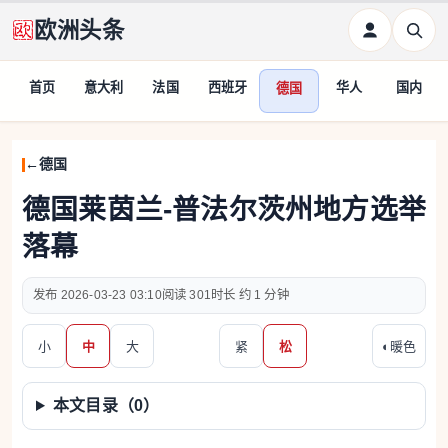
欧洲头条
首页
意大利
法国
西班牙
华人
国内
德国
德国
德国莱茵兰-普法尔茨州地方选举
落幕
2026-03-23 03:10
301
约 1 分钟
小
中
大
紧
松
◐
暖色
本文目录（
0
）