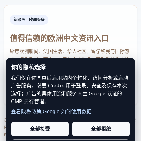
新欧洲 · 欧洲头条
值得信赖的欧洲中文资讯入口
聚焦欧洲新闻、法国生活、华人社区、留学移民与国际热
点，提供及时、真实、实用的中文资讯，帮助海外华人快
你的隐私选择
速了解欧洲动态。
我们仅在你同意后启用站内个性化、访问分析或启动
contact@xinouzhou.com
广告服务。必要 Cookie 用于登录、安全及保存本次
服务支持、版权与合作：工作日优先处理站务、投稿与权
选择；广告的具体用途和服务商由 Google 认证的
利通知
CMP 另行管理。
查看隐私政策
Google 如何使用数据
© 2026 新欧洲·欧洲头条. All Rights Reserved. 本网站持续优化
内容透明度、联系方式与用户权利说明，以提升品牌信任感和
全部接受
全部拒绝
站点完整度。