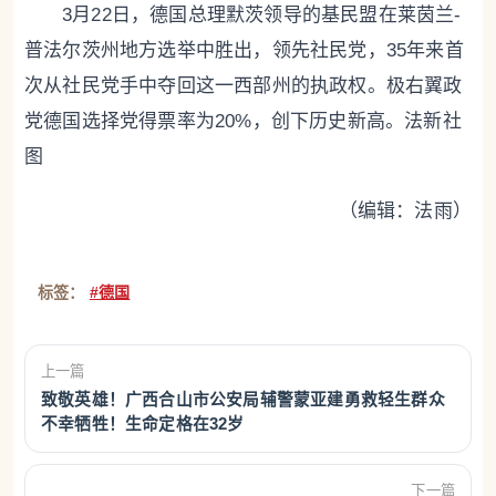
3月22日，德国总理默茨领导的基民盟在莱茵兰-
普法尔茨州地方选举中胜出，领先社民党，35年来首
次从社民党手中夺回这一西部州的执政权。极右翼政
党德国选择党得票率为20%，创下历史新高。法新社
图
（编辑：法雨）
标签：
#德国
上一篇
致敬英雄！广西合山市公安局辅警蒙亚建勇救轻生群众
不幸牺牲！生命定格在32岁
下一篇