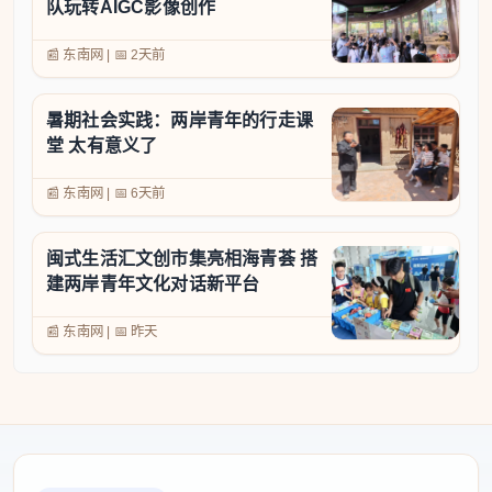
队玩转AIGC影像创作
📰 东南网
|
📅
2天前
暑期社会实践：两岸青年的行走课
堂 太有意义了
📰 东南网
|
📅
6天前
闽式生活汇文创市集亮相海青荟 搭
建两岸青年文化对话新平台
📰 东南网
|
📅
昨天