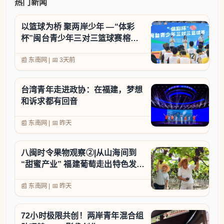
热门新闻
以篮球为桥 聚两岸少年 —“体彩
杯”闽台青少年三对三篮球赛榕城
开赛
📰 东南网
|
📅
3天前
台湾青年走进政协：在福建，梦想
和诉求都有回音
📰 东南网
|
📅
昨天
八闽时令果物观察②|从山海间到
“甜蜜产业” 福建葡萄走出特色发展
之路
📰 东南网
|
📅
昨天
72小时极限共创！两岸青年混合组