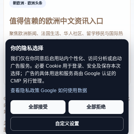
新欧洲 · 欧洲头条
值得信赖的欧洲中文资讯入口
聚焦欧洲新闻、法国生活、华人社区、留学移民与国际热
点，提供及时、真实、实用的中文资讯，帮助海外华人快
你的隐私选择
速了解欧洲动态。
我们仅在你同意后启用站内个性化、访问分析或启动
contact@xinouzhou.com
广告服务。必要 Cookie 用于登录、安全及保存本次
服务支持、版权与合作：工作日优先处理站务、投稿与权
选择；广告的具体用途和服务商由 Google 认证的
利通知
CMP 另行管理。
查看隐私政策
Google 如何使用数据
© 2026 新欧洲·欧洲头条. All Rights Reserved. 本网站持续优化
内容透明度、联系方式与用户权利说明，以提升品牌信任感和
全部接受
全部拒绝
站点完整度。
关于我们
法律声明
编辑规范
日期归档
隐私政策
Cookie 设置
自定义设置
服务条款
联系我们