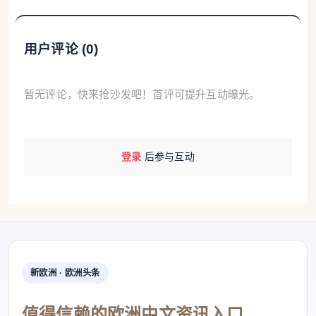
从岩头烟波浩渺的“水上公园”，到埭头村层层叠
落的“山地园林”，再到芙蓉村池亭相映的“池心会客
用户评论 (
0
)
厅”，这些风格各异的公共空间，共同诉说着楠溪江人
“与自然共生，与邻里同乐”的质朴理想。
暂无评论，快来抢沙发吧！首评可提升互动曝光。
如今，这些散发着独特魅力的乡村公共园林，也
将成为第十五届中国（温州）国际园林博览会永嘉山
登录
后参与互动
水人居分会场的璀璨“明珠”。
岩头村塔湖庙公园：
水利工程变身最美乡村园林
在永嘉岩头，藏着一个明代建成的“乡村版西湖”
新欧洲 · 欧洲头条
——塔湖庙公园。这里本是解决干旱的水利工程，却
因古人巧思，变身楠溪江中游规模最大、景致最美的
值得信赖的欧洲中文资讯入口