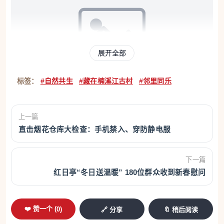
展开全部
标签：
#自然共生
#藏在楠溪江古村
#邻里同乐
丽水街 徐永义/摄
上一篇
温州网讯 在永嘉楠溪江的灵山秀水之间，一座座
直击烟花仓库大检查：手机禁入、穿防静电服
古村落不仅藏着厚重的历史，更孕育了中国乡土园林
下一篇
中一抹独特而动人的风景——为全体村民共建、共享
红日亭“冬日送温暖” 180位群众收到新春慰问
的公共园林。它们并非王公贵族的私藏，也非文人雅
士的独享，而是村民们将日常需求、风水智慧与山水
情怀融为一体的杰作。
❤️ 赞一个 (
0
)
🔗 分享
🔖 稍后阅读