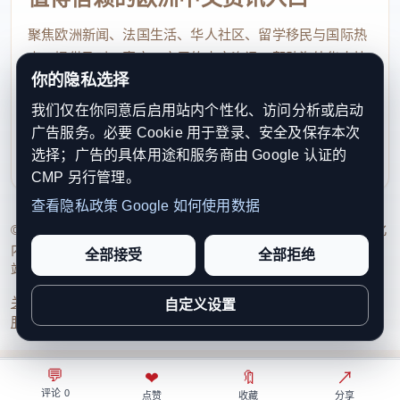
公共园林，至今仍是村民散步、观荷、听戏的好去
聚焦欧洲新闻、法国生活、华人社区、留学移民与国际热
处。
点，提供及时、真实、实用的中文资讯，帮助海外华人快
你的隐私选择
速了解欧洲动态。
明嘉靖年间，岩头村金姓第八世祖桂林公为解村
我们仅在你同意后启用站内个性化、访问分析或启动
contact@xinouzhou.com
庄地势高、易旱之忧，带领村民筑寨墙蓄水成湖，命
广告服务。必要 Cookie 用于登录、安全及保存本次
服务支持、版权与合作：工作日优先处理站务、投稿与权
名“丽水湖”。但这位智者并不止步于实用——他在湖
选择；广告的具体用途和服务商由 Google 认证的
利通知
CMP 另行管理。
中堆琴屿岛、植花木，湖畔建塔修庙，堤上盖亭连
查看隐私政策
Google 如何使用数据
桥，硬是将水库打造成融合湖、岛、山、塔、亭、桥
© 2026 新欧洲·欧洲头条. All Rights Reserved. 本网站持续优化
的山水画卷。
内容透明度、联系方式与用户权利说明，以提升品牌信任感和
全部接受
全部拒绝
站点完整度。
如今，岩头著名的“金山十景”中，有八景集中于
关于我们
法律声明
编辑规范
日期归档
隐私政策
Cookie 设置
自定义设置
此：春日的“长堤春晓”、夏夜的“塔湖印月”、秋日的
服务条款
联系我们
“水亭秋月”……四季皆成诗。
💬
⌂
◎
❤
↗
🔖
↗
○
园林中最有趣的建筑当属堤上的接官亭。这座重
评论 0
首页
关注
热榜
我的
点赞
收藏
分享