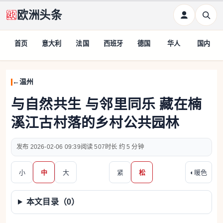
欧洲头条
首页
意大利
法国
西班牙
德国
华人
国内
温州
与自然共生 与邻里同乐 藏在楠
溪江古村落的乡村公共园林
2026-02-06 09:39
507
约 5 分钟
小
中
大
紧
松
◐
暖色
本文目录（
0
）