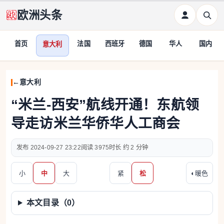
欧洲头条
首页
法国
西班牙
德国
华人
国内
意大利
意大利
“米兰-西安”航线开通！东航领
导走访米兰华侨华人工商会
2024-09-27 23:22
3975
约 2 分钟
小
中
大
紧
松
◐
暖色
本文目录（
0
）