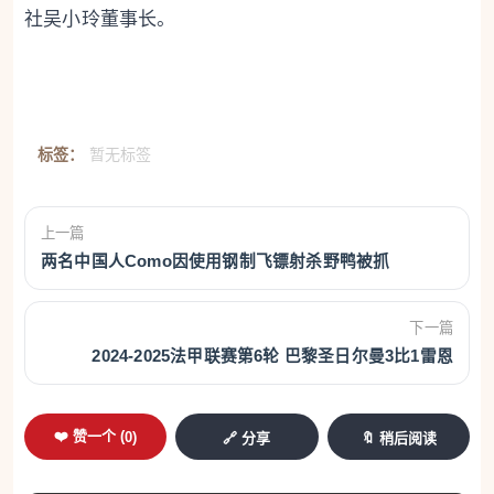
社吴小玲董事长。
标签：
暂无标签
上一篇
两名中国人Como因使用钢制飞镖射杀野鸭被抓
下一篇
2024-2025法甲联赛第6轮 巴黎圣日尔曼3比1雷恩
❤️ 赞一个 (
0
)
🔗 分享
🔖 稍后阅读