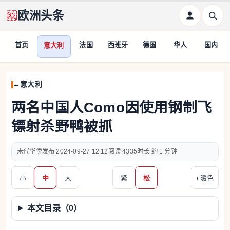
欧洲头条
首页
法国
西班牙
德国
华人
国内
意大利
意大利
两名中国人Como因使用钢制飞
镖射杀野鸭被抓
末代华侨
2024-09-27 12:12
4335
约 1 分钟
小
中
大
紧
松
◐
暖色
本文目录（
0
）