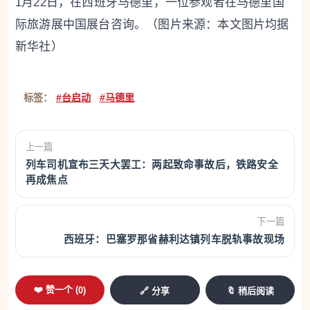
1月22日，在西班牙马德里，一位参观者在马德里国
际旅游展中国展台咨询。（图片来源：本文图片均据
新华社）
标签：
#台启动
#马德里
上一篇
列车司机宣布三天大罢工：两起致命事故后，铁路安全
再成焦点
下一篇
西班牙：巴塞罗那省赫利达镇列车脱轨事故现场
❤️ 赞一个 (
0
)
🔗 分享
🔖 稍后阅读