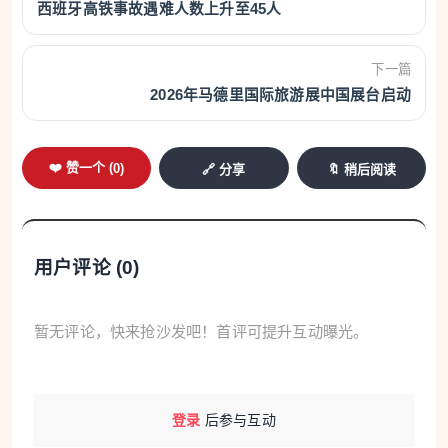
西班牙高铁事故遇难人数上升至45人
SEMAF要求追究刑事责任
在阿达穆斯和赫利达事故之后，Semaf明确表
下一篇
2026年马德里国际旅游展中国展台启动
示，将要求对负责铁路网络和基础设施安全的相关人
员追究刑事责任。机车司机们还要求，加泰罗尼亚地
区的铁路服务恢复必须在具备充分安全保障的前提下
❤️ 赞一个 (
0
)
🔗 分享
🔖 稍后阅读
进行，并呼吁在类似由气象因素引发的风险情况下，
在全国铁路网络中统一适用相同的应急处置程序。
用户评论 (
0
)
该工会表示，对三名机车司机的死亡“感到极度悲
痛”，并要求紧急采取措施，切实保障铁路从业人员和
暂无评论，快来抢沙发吧！首评可提升互动曝光。
乘客的安全。Semaf指出，今后在每次出勤前，“所有
铁路公司的机车司机都将要求明确确认行程安全”；若
无法获得相应保障，“列车运行速度将根据基础设施的
登录
后参与互动
实际状况进行调整”。