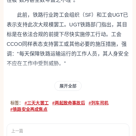
往被“数月甚至数年置之不理”。
此前，铁路行业跨工会组织（SF）和工会UGT已
表示支持此次大规模罢工。UGT铁路部门指出，其目
标是在依法合规的前提下尽快实施停工行动。工会
CCOO同样表态支持罢工或其他必要的施压措施，强
调：“每天保障铁路运输运行的工作人员，其人身安全
不应在工作中受到威胁。”
与此同时，为Renfe列车提供车上服务的Serveo
展开全部
公司工会组织USO也对机车司机罢工表示声援，呼吁
行业团结一致。USO秘书长路易斯·米格尔·冈萨雷斯·
标签：
#三天大罢工
#两起致命事故后
#列车司机
萨瓦拉表示，在短短三天内发生两起致命事故，“采取
#铁路安全再成焦点
强硬行动是绝对必要的”，并透露已与Iryo公司的员工
展开接触，推动更多车上服务人员参与动员。
上一篇