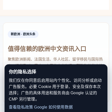
此外，工会还建议那些因接连发生的事故而在心
理上不具备继续上岗条件的员工，及时向管理层说明
情况。
新欧洲 · 欧洲头条
各工会提出的主要诉求
值得信赖的欧洲中文资讯入口
铁路工会在声明中表示，已要求在Adif和Renfe集
团召开劳动冲突委员会会议，作为在相关企业（包括
聚焦欧洲新闻、法国生活、华人社区、留学移民与国际热
点，提供及时、真实、实用的中文资讯，帮助海外华人快
Renfe集团旗下的Logirail）发起罢工的前置步骤。“我
你的隐私选择
速了解欧洲动态。
们不能等到有更多工人在履职过程中失去生命，”工会
我们仅在你同意后启用站内个性化、访问分析或启动
强调，“必须立即对一系列失序状况作出回应。”
contact@xinouzhou.com
广告服务。必要 Cookie 用于登录、安全及保存本次
服务支持、版权与合作：工作日优先处理站务、投稿与权
选择；广告的具体用途和服务商由 Google 认证的
具体诉求包括：建立强制执行的安全协议，在官
利通知
CMP 另行管理。
方发布红色预警时立即暂停铁路服务；制定铁路基础
查看隐私政策
Google 如何使用数据
设施和车辆维护恢复计划；在存在安全或舒适性缺