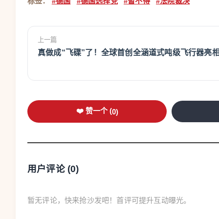
标签：
#德国
#德国选择党
#暂不得
#法院裁决
上一篇
真做成“飞碟”了！全球首创全涵道式吨级飞行器亮
❤️ 赞一个 (
0
)
用户评论 (
0
)
暂无评论，快来抢沙发吧！首评可提升互动曝光。