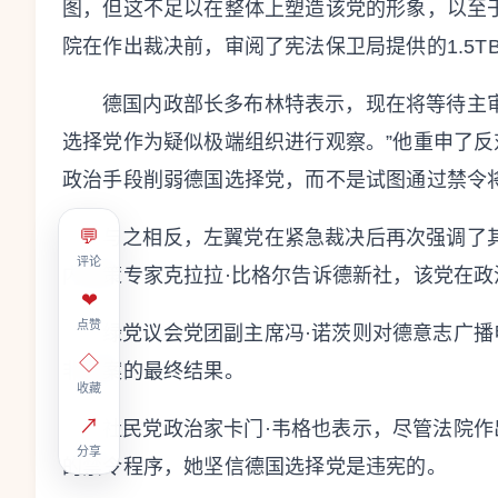
图，但这不足以在整体上塑造该党的形象，以至
院在作出裁决前，审阅了宪法保卫局提供的1.5T
德国内政部长多布林特表示，现在将等待主
选择党作为疑似极端组织进行观察。”他重申了反
政治手段削弱德国选择党，而不是试图通过禁令
💬
与之相反，左翼党在紧急裁决后再次强调了
评论
内政策专家克拉拉·比格尔告诉德新社，该党在
❤
点赞
绿党议会党团副主席冯·诺茨则对德意志广
◇
非此案的最终结果。
收藏
↗
社民党政治家卡门·韦格也表示，尽管法院
分享
的禁令程序，她坚信德国选择党是违宪的。