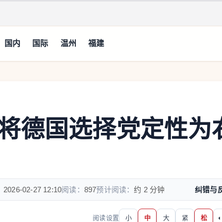
国内
国际
温州
福建
将德国选择党定性为
：
2026-02-27 12:10
阅读：
897
预计阅读：
约 2 分钟
纠错与
阅读设置
小
中
大
紧
松
◐